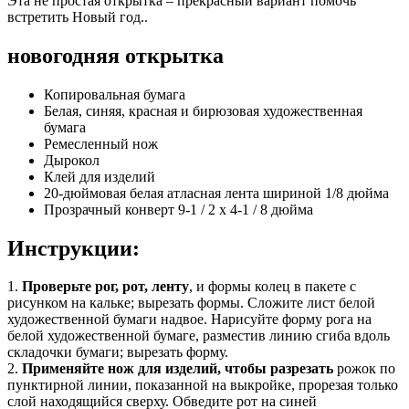
Эта не простая открытка – прекрасный вариант помочь
встретить Новый год..
новогодняя открытка
Копировальная бумага
Белая, синяя, красная и бирюзовая художественная
бумага
Ремесленный нож
Дырокол
Клей для изделий
20-дюймовая белая атласная лента шириной 1/8 дюйма
Прозрачный конверт 9-1 / 2 x 4-1 / 8 дюйма
Инструкции:
1.
Проверьте рог, рот, ленту
, и формы колец в пакете с
рисунком на кальке; вырезать формы. Сложите лист белой
художественной бумаги надвое. Нарисуйте форму рога на
белой художественной бумаге, разместив линию сгиба вдоль
складочки бумаги; вырезать форму.
2.
Применяйте нож для изделий, чтобы разрезать
рожок по
пунктирной линии, показанной на выкройке, прорезая только
слой находящийся сверху. Обведите рот на синей