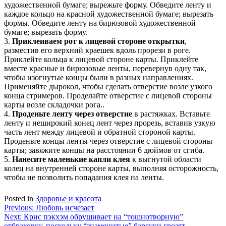
художественной бумаге; вырежьте форму. Обведите ленту и
каждое кольцо на красной художественной бумаге; вырезать
формы. Обведите ленту на бирюзовой художественной
бумаге; вырезать форму.
3.
Приклеиваем рот к лицевой стороне открытки
,
разместив его верхний краешек вдоль прорези в роге.
Приклейте кольца к лицевой стороне карты. Приклейте
вместе красные и бирюзовые ленты, перевернув одну так,
чтобы изогнутые концы были в разных направлениях.
Применяйте дырокол, чтобы сделать отверстие возле узкого
конца стримеров. Проделайте отверстие с лицевой стороны
карты возле складочки рога..
4.
Проденьте ленту через отверстие
в растяжках. Вставьте
ленту и неширокий конец лент через прорезь, вставив узкую
часть лент между лицевой и обратной стороной карты.
Проденьте концы ленты через отверстие с лицевой стороны
карты; завяжите концы на расстоянии 6 дюймов от сгиба.
5.
Нанесите маленькие капли клея
к выгнутой области
колец на внутренней стороне карты, выполняя осторожность,
чтобы не позволить попадания клея на ленты.
Posted in
Здоровье и красота
Навигация
Previous:
Любовь исчезает
Next:
Крис пэкхэм обрушивает на “тошнотворную”
по
отбраковку, поскольку “знаменитые” барсуки грозят