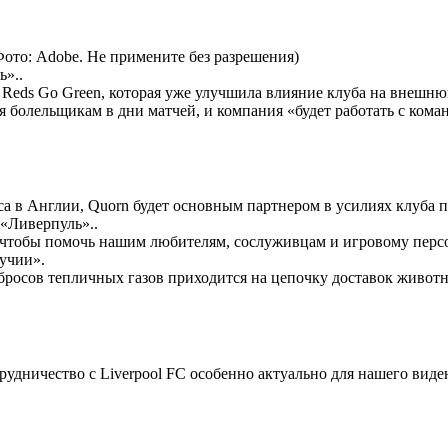
ото: Adobe. Не примените без разрешения)
ь»..
 Reds Go Green, которая уже улучшила влияние клуба на внешнюю
я болельщикам в дни матчей, и компания «будет работать с кома
а в Англии, Quorn будет основным партнером в усилиях клуба п
«Ливерпуль»..
чтобы помочь нашим любителям, сослуживцам и игровому персо
лучии».
росов тепличных газов приходится на цепочку доставок животн
удничество с Liverpool FC особенно актуально для нашего виде