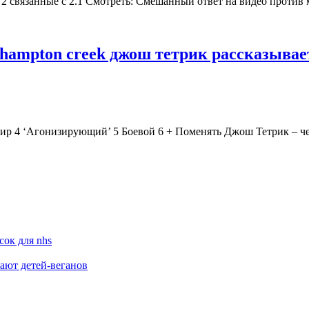
т. 2 связанные с 2.1 Смотреть: Смешанный ответ на видео против
hampton creek джош тетрик рассказывае
р 4 ‘Агонизирующий’ 5 Боевой 6 + Поменять Джош Тетрик – чел
сок для nhs
жают детей-веганов