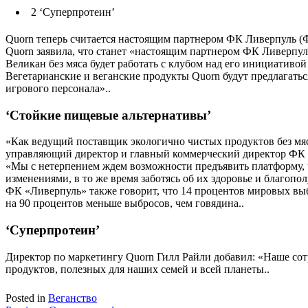
2
‘Суперпротеин’
Quorn теперь считается настоящим партнером ФК Ливерпуль (Ф
Quorn заявила, что станет «настоящим партнером ФК Ливерпул
Великан без мяса будет работать с клубом над его инициативой
Вегетарианские и веганские продукты Quorn будут предлагатьс
игрового персонала»..
‘Стойкие пищевые альтернативы’
«Как ведущий поставщик экологично чистых продуктов без мяс
управляющий директор и главный коммерческий директор ФК 
«Мы с нетерпением ждем возможности предъявить платформу, 
изменениями, в то же время заботясь об их здоровье и благопо
ФК «Ливерпуль» также говорит, что 14 процентов мировых выб
на 90 процентов меньше выбросов, чем говядина..
‘Суперпротеин’
Директор по маркетингу Quorn Гилл Райли добавил: «Наше сотр
продуктов, полезных для наших семей и всей планеты..
Posted in
Веганство