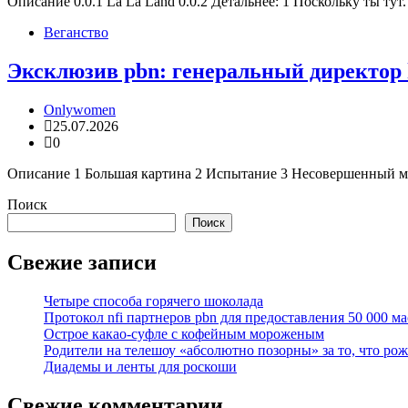
Описание 0.0.1 La La Land 0.0.2 Детальнее: 1 Поскольку ты ту
Веганство
Эксклюзив pbn: генеральный директор 
Onlywomen
25.07.2026
0
Описание 1 Большая картина 2 Испытание 3 Несовершенный ми
Поиск
Поиск
Свежие записи
Четыре способа горячего шоколада
Протокол nfi партнеров pbn для предоставления 50 000 ма
Острое какао-суфле с кофейным мороженым
Родители на телешоу «абсолютно позорны» за то, что ро
Диадемы и ленты для роскоши
Свежие комментарии