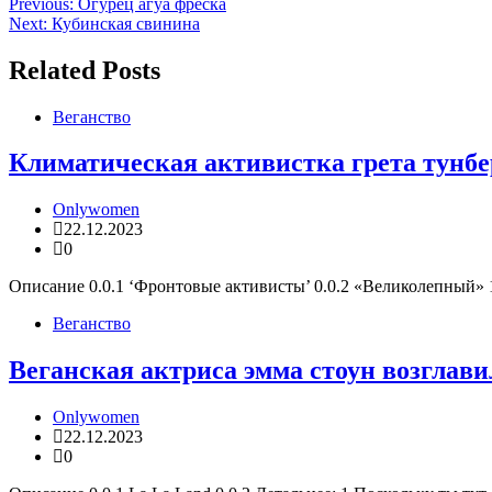
Навигация
Previous:
Огурец агуа фреска
Next:
Кубинская свинина
по
записям
Related Posts
Веганство
Климатическая активистка грета тунберг
Onlywomen
22.12.2023
0
Описание 0.0.1 ‘Фронтовые активисты’ 0.0.2 «Великолепный» 1 
Веганство
Веганская актриса эмма стоун возглав
Onlywomen
22.12.2023
0