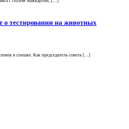
 мяса с Полом Маккартни, […]
т о тестировании на животных
овек в спешке. Как председатель совета […]