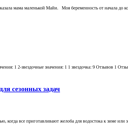
азала мама маленькой Майи. Моя беременность от начала до кон
ачения: 1 2-звездочные значения: 1 1 звездочка: 9 Отзывов 1 От
для сезонных задач
ю, когда все приготавливают желоба для водостока к зиме или з