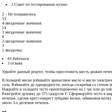
2
Совет по тестированию кухни:
2 – Не понравилось
53
4-звездочные значения:
14
3 звездочные значения:
8
2-звездочные значения:
3
1 звездочка:
83 Рейтинги
3 отзыва
Удвойте данный рецепт, чтобы приготовить шесть дюжин печень
В большой миске взбивайте арахисовое масло и масло электрич
соль. Взбивайте до однородности, иногда соскребая со стенок
Накройте и охладите тесто ориентировочно на 1 час или до той 
Разогрейте духовку до 375 градусов F. Сформируйте тесто в ш
печенье, сделав крест-накрест зубцами вилки, обмакивая вилку
около 3-х десятков печенек.