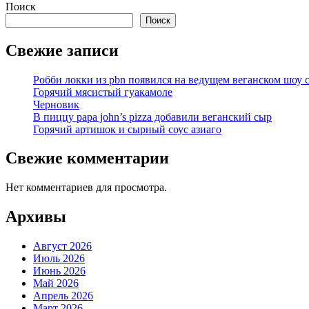
Поиск
Поиск
Свежие записи
Робби локки из pbn появился на ведущем веганском шоу 
Горячий мясистый гуакамоле
Черновик
В пиццу papa john’s pizza добавили веганский сыр
Горячий артишок и сырный соус азиаго
Свежие комментарии
Нет комментариев для просмотра.
Архивы
Август 2026
Июль 2026
Июнь 2026
Май 2026
Апрель 2026
Март 2026