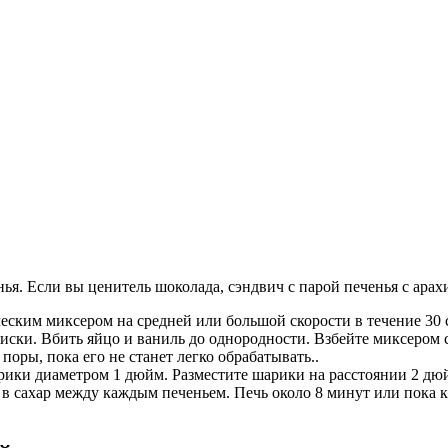
я. Если вы ценитель шоколада, сэндвич с парой печенья с арах
еским миксером на средней или большой скорости в течение 30 
 миски. Вбить яйцо и ваниль до однородности. Взбейте миксером
поры, пока его не станет легко обрабатывать..
арики диаметром 1 дюйм. Разместите шарики на расстоянии 2 дю
 в сахар между каждым печеньем. Печь около 8 минут или пока к