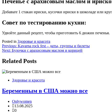
Печенье с арахисовым маслом и ириско
Добавьте 1 стакан ириски, кусочки ириски в шоколаде или кру
Совет по тестированию кухни:
Удвойте данный рецепт, чтобы приготовить 6 дюжин печенья.
Posted in
Здоровье и красота
Навигация
Previous:
Kavarna rock fest – даты, группы и билеты
Next:
Булочки с арахисовым маслом и корицей
по
записям
Related Posts
Здоровье и красота
Беременным в США можно все
Onlywomen
13.08.2025
0