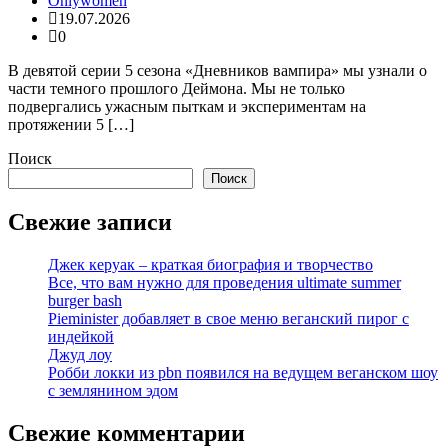
Onlywomen
19.07.2026
0
В девятой серии 5 сезона «Дневников вампира» мы узнали о
части темного прошлого Деймона. Мы не только
подвергались ужасным пыткам и экспериментам на
протяжении 5 […]
Поиск
Поиск
Свежие записи
Джек керуак – краткая биография и творчество
Все, что вам нужно для проведения ultimate summer
burger bash
Pieminister добавляет в свое меню веганский пирог с
индейкой
Джуд лоу
Робби локки из pbn появился на ведущем веганском шоу
с землянином эдом
Свежие комментарии