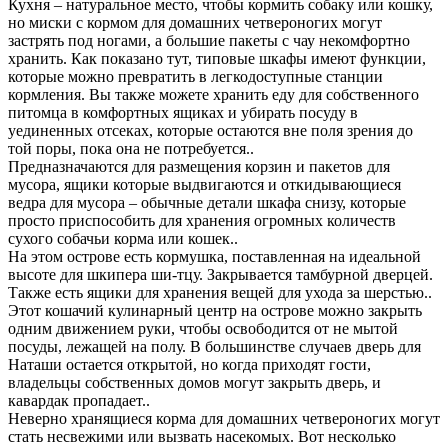
Кухня – натуральное место, чтобы кормить собаку или кошку,
но миски с кормом для домашних четвероногих могут
застрять под ногами, а большие пакеты с чау некомфортно
хранить. Как показано тут, типовые шкафы имеют функции,
которые можно превратить в легкодоступные станции
кормления. Вы также можете хранить еду для собственного
питомца в комфортных ящиках и убирать посуду в
уединенных отсеках, которые остаются вне поля зрения до
той поры, пока она не потребуется..
Предназначаются для размещения корзин и пакетов для
мусора, ящики которые выдвигаются и откидывающиеся
ведра для мусора – обычные детали шкафа снизу, которые
просто приспособить для хранения огромных количеств
сухого собачьи корма или кошек..
На этом острове есть кормушка, поставленная на идеальной
высоте для шкипера ши-тцу. Закрывается тамбурной дверцей.
Также есть ящики для хранения вещей для ухода за шерстью..
Этот кошачий кулинарный центр на острове можно закрыть
одним движением руки, чтобы освободится от не мытой
посуды, лежащей на полу. В большинстве случаев дверь для
Наташи остается открытой, но когда приходят гости,
владельцы собственных домов могут закрыть дверь, и
кавардак пропадает..
Неверно хранящиеся корма для домашних четвероногих могут
стать несвежими или вызвать насекомых. Вот несколько