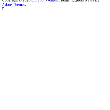
Copyright © 2026
Only for Women
Theme: Express News By
Adore Themes
.