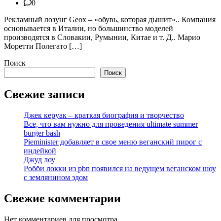
0
Рекламный лозунг Geox – «обувь, которая дышит».. Компания
основывается в Италии, но большинство моделей
производятся в Словакии, Румынии, Китае и т. Д.. Марио
Моретти Полегато […]
Поиск
Поиск
Свежие записи
Джек керуак – краткая биография и творчество
Все, что вам нужно для проведения ultimate summer
burger bash
Pieminister добавляет в свое меню веганский пирог с
индейкой
Джуд лоу
Робби локки из pbn появился на ведущем веганском шоу
с землянином эдом
Свежие комментарии
Нет комментариев для просмотра.