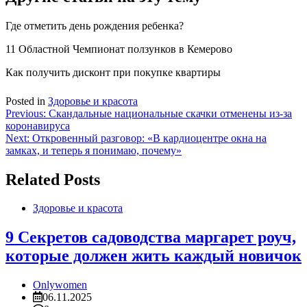
Где отметить день рождения ребенка?
11 Областной Чемпионат ползунков в Кемерово
Как получить дисконт при покупке квартиры
Posted in
Здоровье и красота
Навигация
Previous:
Скандальные национальные скачки отменены из-за
коронавируса
по
Next:
Откровенный разговор: «В кардиоцентре окна на
записям
замках, и теперь я понимаю, почему»
Related Posts
Здоровье и красота
9 Секретов садоводства маргарет роуч,
которые должен жить каждый новичок
Onlywomen
06.11.2025