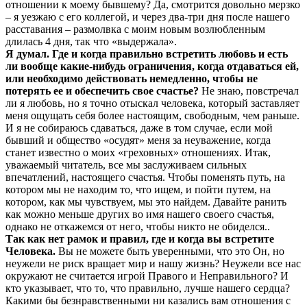
отношении к моему бывшему? Да, смотрится довольно мерзко
– я уезжаю с его коллегой, и через два-три дня после нашего
расставания – размолвка с моим новым возлюбленным
длилась 4 дня, так что «выдержала».
Я думал. Где и когда правильно встретить любовь и есть
ли вообще какие-нибудь ограничения, когда отдаваться ей,
или необходимо действовать немедленно, чтобы не
потерять ее и обеспечить свое счастье?
Не знаю, повстречал
ли я любовь, но я точно отыскал человека, который заставляет
меня ощущать себя более настоящим, свободным, чем раньше.
И я не собираюсь сдаваться, даже в том случае, если мой
бывший и общество «осудят» меня за неуважение, когда
станет известно о моих «греховных» отношениях. Итак,
уважаемый читатель, все мы заслуживаем сильных
впечатлений, настоящего счастья. Чтобы поменять путь, на
котором мы не находим то, что ищем, и пойти путем, на
котором, как мы чувствуем, мы это найдем. Давайте ранить
как можно меньше других во имя нашего своего счастья,
однако не откажемся от него, чтобы никто не обиделся..
Так как нет рамок и правил, где и когда вы встретите
Человека.
Вы не можете быть уверенными, что это Он, но
неужели не риск вращает мир и нашу жизнь? Неужели все нас
окружают не считается игрой Правого и Неправильного? И
кто указывает, что то, что правильно, лучше нашего сердца?
Какими бы безнравственными ни казались вам отношения с