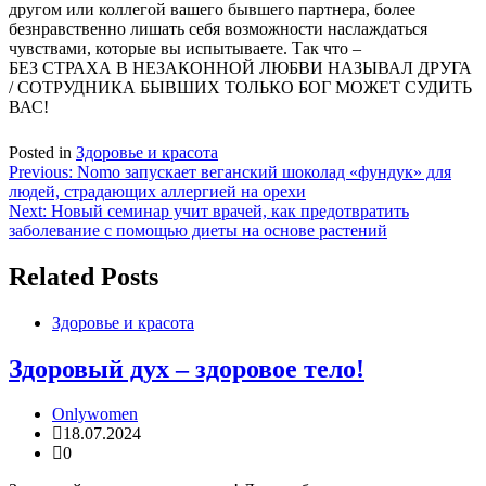
другом или коллегой вашего бывшего партнера, более
безнравственно лишать себя возможности наслаждаться
чувствами, которые вы испытываете. Так что –
БЕЗ СТРАХА В НЕЗАКОННОЙ ЛЮБВИ НАЗЫВАЛ ДРУГА
/ СОТРУДНИКА БЫВШИХ ТОЛЬКО БОГ МОЖЕТ СУДИТЬ
ВАС!
Posted in
Здоровье и красота
Навигация
Previous:
Nomo запускает веганский шоколад «фундук» для
людей, страдающих аллергией на орехи
по
Next:
Новый семинар учит врачей, как предотвратить
записям
заболевание с помощью диеты на основе растений
Related Posts
Здоровье и красота
Здоровый дух – здоровое тело!
Onlywomen
18.07.2024
0