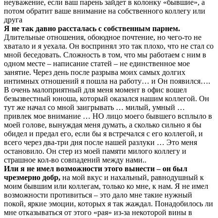
неуважение, если ваш парень зайдет в колонку «бывшие», а
потом обратит ваше внимание на собственного коллегу или
друга
Я не так давно рассталась с собственным парнем.
Длительные отношения, обоюдное почтение, но чего-то не
хватало и я уехала. Он воспринял это так плохо, что не стал со
мной беседовать. Сложность в том, что мы работаем с ним в
одном месте – написание статей – не единственное мое
занятие. Через день после разрыва моих самых долгих
интимных отношений я пошла на работу… и Он появился….
В очень малоприятный для меня момент в офис вошел
безызвестный юноша, который оказался нашим коллегой. Он
тут же начал со мной заигрывать … милый, умный …
привлек мое внимание … НО лицо моего бывшего всплыло в
моей голове, вынуждая меня думать, а сколько сильно я бы
обидел и предал его, если бы я встречался с его коллегой, и
всего через два-три дня после нашей разлуки … Это меня
остановило. Он стер из моей памяти милого коллегу и
страшное кол-во совпадений между нами..
Или я не имел возможности этого вынести – он был
чрезмерно добр,
на мой вкус и нахальный, равнодушный к
моим бывшим или коллегам, только ко мне, к нам. Я не имел
возможности противиться – это дало мне такие нужный
покой, яркие эмоции, которых я так жаждал. Понадобилось ли
мне отказываться от этого «рая» из-за некоторой вины в