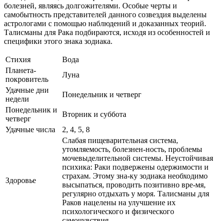
болезней, являясь долгожителями. Особые черты и
самобытность представителей данного созвездия выделены
астрологами с помощью наблюдений и доказанных теорий.
Талисманы для Рака подбираются, исходя из особенностей и
специфики этого знака зодиака.
Стихия
Вода
Планета-
Луна
покровитель
Удачные дни
Понедельник и четверг
недели
Понедельник и
Вторник и суббота
четверг
Удачные числа
2, 4, 5, 8
Слабая пищеварительная система,
утомляемость, болезнен-ность, проблемы
мочевыделительной системы. Неустойчивая
психика: Раки подвержены одержимости и
страхам. Этому зна-ку зодиака необходимо
Здоровье
высыпаться, проводить позитивно вре-мя,
регулярно отдыхать у моря. Талисманы для
Раков нацелены на улучшение их
психологического и физического
самочувствия