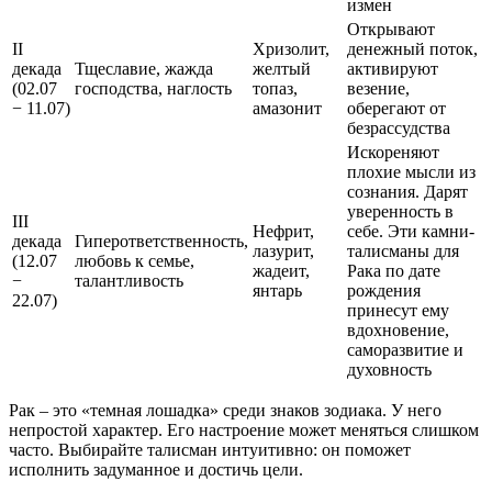
измен
Открывают
II
Хризолит,
денежный поток,
декада
Тщеславие, жажда
желтый
активируют
(02.07
господства, наглость
топаз,
везение,
− 11.07)
амазонит
оберегают от
безрассудства
Искореняют
плохие мысли из
сознания. Дарят
уверенность в
III
Нефрит,
себе. Эти камни-
декада
Гиперответственность,
лазурит,
талисманы для
(12.07
любовь к семье,
жадеит,
Рака по дате
−
талантливость
янтарь
рождения
22.07)
принесут ему
вдохновение,
саморазвитие и
духовность
Рак – это «темная лошадка» среди знаков зодиака. У него
непростой характер. Его настроение может меняться слишком
часто. Выбирайте талисман интуитивно: он поможет
исполнить задуманное и достичь цели.