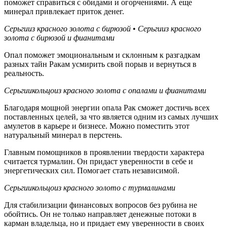
поможет справиться с обидами и огорчениями. А еще
минерал привлекает приток денег.
Серьги
из красного золота с бирюзой
•
Серьги
из красного
золота с бирюзой и фианитами
Опал поможет эмоциональным и склонным к разгадкам
разных тайн Ракам усмирить свой порыв и вернуться в
реальность.
Серьги
и
кольцо
из красного золота с опалами и фианитами
Благодаря мощной энергии опала Рак сможет достичь всех
поставленных целей, за что является одним из самых лучших
амулетов в карьере и бизнесе. Можно поместить этот
натуральный минерал в перстень.
Главным помощников в проявлении твердости характера
считается турмалин. Он придаст уверенности в себе и
энергетических сил. Помогает стать независимой.
Серьги
и
кольцо
из красного золото с турмалинами
Для стабилизации финансовых вопросов без рубина не
обойтись. Он не только направляет денежные потоки в
карман владельца, но и придает ему уверенности в своих