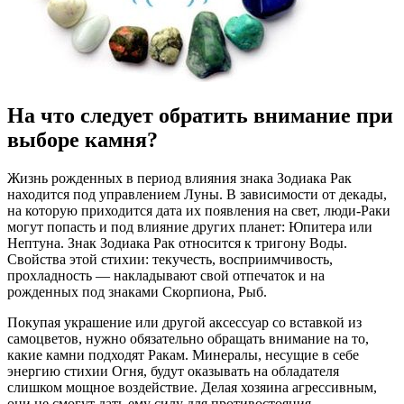
На что следует обратить внимание при
выборе камня?
Жизнь рожденных в период влияния знака Зодиака Рак
находится под управлением Луны. В зависимости от декады,
на которую приходится дата их появления на свет, люди-Раки
могут попасть и под влияние других планет: Юпитера или
Нептуна. Знак Зодиака Рак относится к тригону Воды.
Свойства этой стихии: текучесть, восприимчивость,
прохладность — накладывают свой отпечаток и на
рожденных под знаками Скорпиона, Рыб.
Покупая украшение или другой аксессуар со вставкой из
самоцветов, нужно обязательно обращать внимание на то,
какие камни подходят Ракам. Минералы, несущие в себе
энергию стихии Огня, будут оказывать на обладателя
слишком мощное воздействие. Делая хозяина агрессивным,
они не смогут дать ему силу для противостояния.