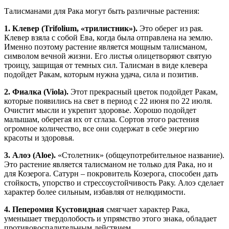
Талисманами для Рака могут быть различные растения:
1. Клевер (Trifolium, «трилистник»).
Это оберег из рая.
Клевер взяла с собой Ева, когда была отправлена на землю.
Именно поэтому растение является мощным талисманом,
символом вечной жизни. Его листья олицетворяют святую
троицу, защищая от темных сил. Талисман в виде клевера
подойдет Ракам, которым нужна удача, сила и позитив.
2. Фиалка (Viola).
Этот прекрасный цветок подойдет Ракам,
которые появились на свет в период с 22 июня по 22 июля.
Очистит мысли и укрепит здоровье. Хорошо подойдет
малышам, оберегая их от сглаза. Сортов этого растения
огромное количество, все они содержат в себе энергию
красоты и здоровья.
3. Алоэ (Aloe).
«Столетник» (общеупотребительное название).
Это растение является талисманом не только для Рака, но и
для Козерога. Сатурн – покровитель Козерога, способен дать
стойкость, упорство и стрессоустойчивость Раку. Алоэ сделает
характер более сильным, избавляя от нелюдимости.
4. Пеперомия Кустовидная
смягчает характер Рака,
уменьшает твердолобость и упрямство этого знака, обладает
противовоспалительным действием.