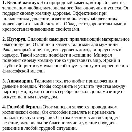
1. Белый жемчуг.
Это природный камень, который является
талисманом любви, материального благополучия и успеха. Он
подарит своему хозяину здоровье. Эффективен при
повышенном давлении, язвенной болезни, заболеваниях
мочевыделительной системы. Обладает оздоровительными и
кровоостанавливающими свойствами.
2. Изумруд.
Сияющий самоцвет, привлекающий материальное
благополучие. Отличный камень-талисман для мужчины-
Рака, который хочет поднять уровень дохода и преуспеть в
карьере. Такой камень подойдет и женщине. Минерал
позволит своему хозяину тонко чувствовать мир. Яркий и
глубокий цвет изумруда способствует успеху в творчестве и в
философской мысли.
3. Аквамарин.
Талисман тех, кто любит приключения и
дальние поездки. Чтобы сохранить и усилить чувства между
партнерами, нужно носить серебряное кольцо на мизинце с
искусственным изумрудом.
4. Голубой берилл.
Этот минерал является проводником
космической силы. Он способен исцелять и привлекать
положительную энергию. С этим камнем в жизнь придет
везение, материальное благополучие и умение находить
решение в любой трудной ситуации.