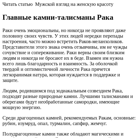
Читать статью
Мужской взгляд на женскую красоту
Главные камни-талисманы Рака
Раки очень эмоциональны, но никогда не проявляют даже
половину своих чувств. У этих людей нередки перепады
настроения, часто можно встретить Раков-меланхоликов.
Представители этого знака очень отзывчивы, им не чужды
сочувствие и сопереживание. Раки верны своим близким
людям и никогда не бросают их в беде. Взамен им нужна
всего лишь благодарность и взаимность. За оболочкой
твердой и оптимистичной личности Рака прячется
легкоранимая натура, которая нуждается в поддержке и
защите.
Людям, родившимся под зодиакальным созвездием Рака,
подходят разные природные камни. Лучшими талисманами и
оберегами будут необработанные самородки, имеющие
мощную энергию.
Среди драгоценных камней, рекомендуемых Ракам, основные:
рубин, изумруд, опал, турмалин, сапфир, жемчуг.
Полудрагоценные камни также обладают магическими и