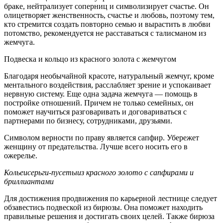
браке, нейтрализует соперниц и символизирует счастье. Он
олицетворяет женственность, счастье и любовь, поэтому тем,
кто стремится создать повторно семью и вырастить в любви
потомство, рекомендуется не расставаться с талисманом из
жемчуга.
Подвеска и кольцо из красного золота с жемчугом
Благодаря необычайной красоте, натуральный жемчуг, кроме
ментального воздействия, расслабляет зрение и успокаивает
нервную систему. Еще одна задача жемчуга — помощь в
постройке отношений. Причем не только семейных, он
поможет научиться разговаривать и договариваться с
партнерами по бизнесу, сотрудниками, друзьями.
Символом верности по праву является сапфир. Убережет
женщину от предательства. Лучше всего носить его в
ожерелье.
Колье
и
серьги-пусеты
из красного золото с сапфирами и
бриллиантами
Для достижения продвижения по карьерной лестнице следует
обзавестись подвеской из бирюзы. Она поможет находить
правильные решения и достигать своих целей. Также бирюза