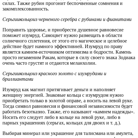
силах. Также рубин прогонит беспочвенные сомнения и
закомплексованность.
Серьги
и
кольцо
из черненого серебра с рубинами и фианитами
Поправить здоровье, и приобрести душевное равновесие
поможет изумруд. Самоцвет нужно размещать в области
солнечного сплетения, от этого его магическое и целебное
действие будет намного эффективней. Изумруд по праву
является камнем-источником оптимизма и бодрости. Камень
просто незаменим Ракам, которые в силу своего знака Зодиака
очень часто грустят и отдаются меланхолии.
Серьги
и
кольцо
из красного золото с изумрудами и
бриллиантами
Изумруд как магнит притягивает деньги и наполняет
женщину энергией. Знаковые кольца с изумрудом нужно
приобретать только в золотой оправе, а носить на левой руке.
Тогда символ равновесия и финансовой независимости будет
работать безотказно. Также, его называют «камнем надежды».
Носить его следует либо в кольце на левой руке, либо в
парных украшениях (серьгах, кольцах для двоих и т. д.).
Выбирая минерал или украшение для талисмана или амулета,