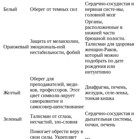
Сердечно-сосудистая и
Белый
Оберег от темных сил
нервная систе-мы,
головной мозг
Органы,
расположенные в
нижней части
брюшной полости.
Защита от меланхолии,
Талисман для здоровья
Оранжевый
эмоциональ-ной
женщин-Раков,
нестабильности, фобий
который можно
подобрать по дате
рождения или
интуитивно
Оберег для
преподавателей, меди-
Диафрагма, печень,
ков, профессоров. Этот
Желтый
желудок, селе-зенка,
цвет символи-зирует
тонкая кишка
саморазвитие и
самосовер-шенствование
Сердечно-сосудистая и
Талисман от сглаза,
Зеленый
дыхательная системы,
несчастий, зло-словия
почки, печень
Помогает обрести веру в
свои силы. Укрепляет