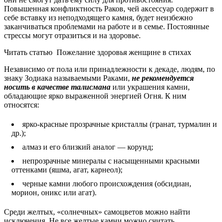
Повышенная конфликтность Раков, чей аксессуар содержит в
себе вставку из неподходящего камня, будет неизбежно
заканчиваться проблемами на работе и в семье. Постоянные
стрессы могут отразиться и на здоровье.
Читать статью
Пожелание здоровья женщине в стихах
Независимо от пола или принадлежности к декаде, людям, по
знаку Зодиака называемыми Раками,
не рекомендуется
носить в качестве талисмана
или украшения камни,
обладающие ярко выраженной энергией Огня. К ним
относятся:
ярко-красные прозрачные кристаллы (гранат, турмалин и
др.);
алмаз и его близкий аналог — корунд;
непрозрачные минералы с насыщенными красными
оттенками (яшма, агат, карнеол);
черные камни любого происхождения (обсидиан,
морион, оникс или агат).
Среди желтых, «солнечных» самоцветов можно найти
исключения. Не все желтые камни можно считать