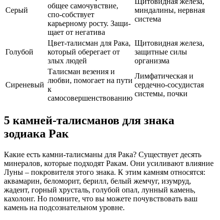
Щитовидная железа,
общее самочувствие,
Серый
миндалины, нервная
спо-собствует
система
карьерному росту. Защи-
щает от негатива
Цвет-талисман для Рака,
Щитовидная железа,
Голубой
который оберегает от
защитные силы
злых людей
организма
Талисман везения и
Лимфатическая и
любви, помогает на пути
Сиреневый
сердечно-сосудистая
к
системы, почки
самосовершенствованию
5 камней-талисманов для знака
зодиака Рак
Какие есть камни-талисманы для Рака? Существует десять
минералов, которые подходят Ракам. Они усиливают влияние
Луны – покровителя этого знака. К этим камням относятся:
аквамарин, беломорит, берилл, белый жемчуг, изумруд,
жадеит, горный хрусталь, голубой опал, лунный камень,
кахолонг. Но помните, что вы можете почувствовать ваш
камень на подсознательном уровне.