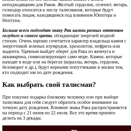
неподходящими для Раков. Желтый сердолик, селенит, янтарь,
гелиодор относятся к числу талисманов, которые будут
помогать лицам, находящимся под влиянием Юпитера и
Нептуна.
Больше всего подходят знаку Рак камни разных оттенков
голубого и синего цвета
, обладающие энергией водной
стихии. Очень хорошо сочетается характер владельца камня с
энергетикой зеленых изумрудов, хризолитов, нефрита или
жадеита. Удачным выйдет оберег для Рака из жемчуга и
аквамарина, символизирующих само море. Камни, которые
находят в воде или на берегах (кораллы, янтарь, сердолик,
беломорит и др.), будут верными попутчиками в жизни тем,
кто подходит им по дате рождения.
Как выбрать свой талисман?
При покупке подарка близкому человеку или при выборе
талисмана для себя следует обратить особое внимание на
точную дату рождения. Влияние знака Рака распространяется
на период с 21 июня по 22 июля. Все это время принято
делить на 3 декады.