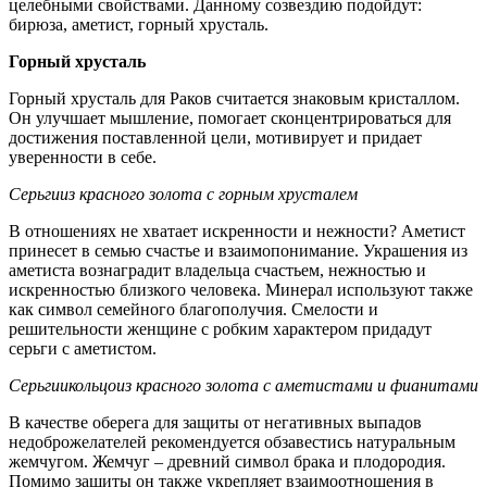
целебными свойствами. Данному созвездию подойдут:
бирюза, аметист, горный хрусталь.
Горный хрусталь
Горный хрусталь для Раков считается знаковым кристаллом.
Он улучшает мышление, помогает сконцентрироваться для
достижения поставленной цели, мотивирует и придает
уверенности в себе.
Серьги
из красного золота с горным хрусталем
В отношениях не хватает искренности и нежности? Аметист
принесет в семью счастье и взаимопонимание. Украшения из
аметиста вознаградит владельца счастьем, нежностью и
искренностью близкого человека. Минерал используют также
как символ семейного благополучия. Смелости и
решительности женщине с робким характером придадут
серьги с аметистом.
Серьги
и
кольцо
из красного золота с аметистами и фианитами
В качестве оберега для защиты от негативных выпадов
недоброжелателей рекомендуется обзавестись натуральным
жемчугом. Жемчуг – древний символ брака и плодородия.
Помимо защиты он также укрепляет взаимоотношения в