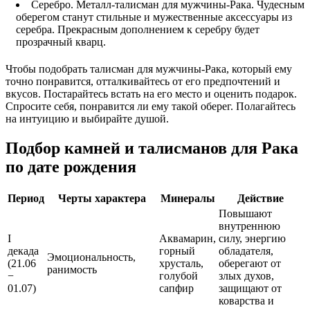
Серебро. Металл-талисман для мужчины-Рака. Чудесным
оберегом станут стильные и мужественные аксессуары из
серебра. Прекрасным дополнением к серебру будет
прозрачный кварц.
Чтобы подобрать талисман для мужчины-Рака, который ему
точно понравится, отталкивайтесь от его предпочтений и
вкусов. Постарайтесь встать на его место и оценить подарок.
Спросите себя, понравится ли ему такой оберег. Полагайтесь
на интуицию и выбирайте душой.
Подбор камней и талисманов для Рака
по дате рождения
Период
Черты характера
Минералы
Действие
Повышают
внутреннюю
I
Аквамарин,
силу, энергию
декада
горный
обладателя,
Эмоциональность,
(21.06
хрусталь,
оберегают от
ранимость
−
голубой
злых духов,
01.07)
сапфир
защищают от
коварства и