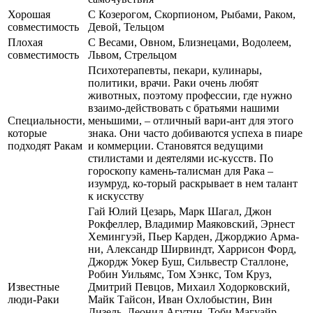
Хорошая
С Козерогом, Скорпионом, Рыбами, Раком,
совместимость
Девой, Тельцом
Плохая
С Весами, Овном, Близнецами, Водолеем,
совместимость
Львом, Стрельцом
Психотерапевты, пекари, кулинары,
политики, врачи. Раки очень любят
животных, поэтому профессии, где нужно
взаимо-действовать с братьями нашими
Специальности,
меньшими, – отличный вари-ант для этого
которые
знака. Они часто добиваются успеха в пиаре
подходят Ракам
и коммерции. Становятся ведущими
стилистами и деятелями ис-кусств. По
гороскопу камень-талисман для Рака –
изумруд, ко-торый раскрывает в нем талант
к искусству
Гай Юлий Цезарь, Марк Шагал, Джон
Рокфеллер, Владимир Маяковский, Эрнест
Хемингуэй, Пьер Карден, Джорджио Арма-
ни, Александр Ширвиндт, Харрисон Форд,
Джордж Уокер Буш, Сильвестр Сталлоне,
Робин Уильямс, Том Хэнкс, Том Круз,
Известные
Дмитрий Певцов, Михаил Ходорковский,
люди-Раки
Майк Тайсон, Иван Охлобыстин, Вин
Дизель, Леонид Агутин, Тоби Магуайр,