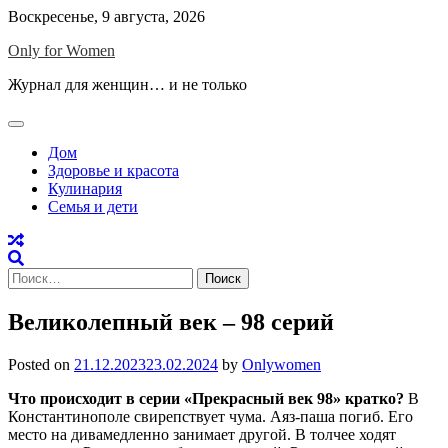
Skip
Воскресенье, 9 августа, 2026
to
Only for Women
content
Журнал для женщин… и не только
Дом
Здоровье и красота
Кулинария
Семья и дети
Найти:
Великолепный век – 98 серий
Posted on
21.12.2023
23.02.2024
by
Onlywomen
Что происходит в серии «Прекрасный век 98» кратко?
В
Константинополе свирепствует чума. Аяз-паша погиб. Его
место на дивамедленно занимает другой. В толчее ходят