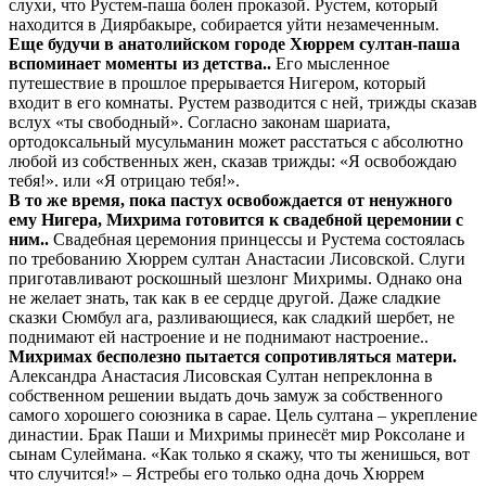
слухи, что Рустем-паша болен проказой. Рустем, который
находится в Диярбакыре, собирается уйти незамеченным.
Еще будучи в анатолийском городе Хюррем султан-паша
вспоминает моменты из детства..
Его мысленное
путешествие в прошлое прерывается Нигером, который
входит в его комнаты. Рустем разводится с ней, трижды сказав
вслух «ты свободный». Согласно законам шариата,
ортодоксальный мусульманин может расстаться с абсолютно
любой из собственных жен, сказав трижды: «Я освобождаю
тебя!». или «Я отрицаю тебя!».
В то же время, пока пастух освобождается от ненужного
ему Нигера, Михрима готовится к свадебной церемонии с
ним..
Свадебная церемония принцессы и Рустема состоялась
по требованию Хюррем султан Анастасии Лисовской. Слуги
приготавливают роскошный шезлонг Михримы. Однако она
не желает знать, так как в ее сердце другой. Даже сладкие
сказки Сюмбул ага, разливающиеся, как сладкий шербет, не
поднимают ей настроение и не поднимают настроение..
Михримах бесполезно пытается сопротивляться матери.
Александра Анастасия Лисовская Султан непреклонна в
собственном решении выдать дочь замуж за собственного
самого хорошего союзника в сарае. Цель султана – укрепление
династии. Брак Паши и Михримы принесёт мир Роксолане и
сынам Сулеймана. «Как только я скажу, что ты женишься, вот
что случится!» – Ястребы его только одна дочь Хюррем