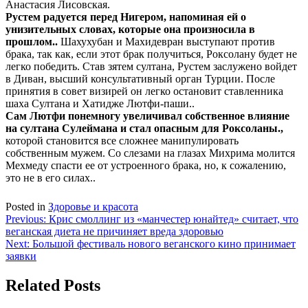
Анастасия Лисовская.
Рустем радуется перед Нигером, напоминая ей о
унизительных словах, которые она произносила в
прошлом..
Шахухубан и Махидевран выступают против
брака, так как, если этот брак получиться, Роксолану будет не
легко победить. Став зятем султана, Рустем заслужено войдет
в Диван, высший консультативный орган Турции. После
принятия в совет визирей он легко остановит ставленника
шаха Султана и Хатидже Лютфи-паши..
Сам Лютфи понемногу увеличивал собственное влияние
на султана Сулеймана и стал опасным для Роксоланы.,
которой становится все сложнее манипулировать
собственным мужем. Со слезами на глазах Михрима молится
Мехмеду спасти ее от устроенного брака, но, к сожалению,
это не в его силах..
Posted in
Здоровье и красота
Навигация
Previous:
Крис смоллинг из «манчестер юнайтед» считает, что
веганская диета не причиняет вреда здоровью
по
Next:
Большой фестиваль нового веганского кино принимает
записям
заявки
Related Posts