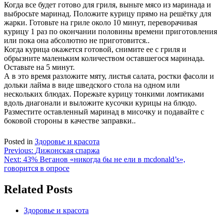
Когда все будет готово для гриля, выньте мясо из маринада и
выбросьте маринад. Положите курицу прямо на решётку для
жарки. Готовьте на гриле около 10 минут, переворачивая
курицу 1 раз по окончании половины времени приготовления
или пока она абсолютно не приготовится..
Когда курица окажется готовой, снимите ее с гриля и
обрызните маленьким количеством оставшегося маринада.
Оставьте на 5 минут.
А в это время разложите мяту, листья салата, ростки фасоли и
дольки лайма в виде шведского стола на одном или
нескольких блюдах. Порежьте курицу тонкими ломтиками
вдоль диагонали и выложите кусочки курицы на блюдо.
Разместите оставленный маринад в мисочку и подавайте с
боковой стороны в качестве заправки..
Posted in
Здоровье и красота
Навигация
Previous:
Дижонская спаржа
Next:
43% Веганов «никогда бы не ели в mcdonald’s»,
по
говорится в опросе
записям
Related Posts
Здоровье и красота