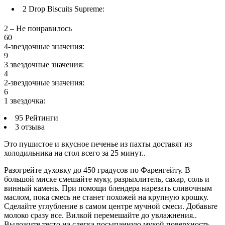
2
Drop Biscuits Supreme:
2 – Не понравилось
60
4-звездочные значения:
9
3 звездочные значения:
4
2-звездочные значения:
6
1 звездочка:
95 Рейтинги
3 отзыва
Это пушистое и вкусное печенье из пахты доставят из
холодильника на стол всего за 25 минут..
Разогрейте духовку до 450 градусов по Фаренгейту. В
большой миске смешайте муку, разрыхлитель, сахар, соль и
винный камень. При помощи блендера нарезать сливочным
маслом, пока смесь не станет похожей на крупную крошку.
Сделайте углубление в самом центре мучной смеси. Добавьте
молоко сразу все. Вилкой перемешайте до увлажнения..
Выложите тесто на слегка посыпанную мукой поверхность.