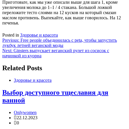
Приготовьте, как мы уже описали выше для шага 1, кроме
увеличения молока до 1–1 / 4 стакана. Большой ложкой
переложите тесто слоями на 12 кусков на который смазан
маслом противень. Выпекайте, как выше говорилось. На 12
печенья.
Posted in
Здоровье и красота
Навигация
Previous:
Free people объединилась с peta, чтобы запустить
лукбук летней веганской моды
по
Next:
Ginsters выпускает веганский рулет из сосисок с
записям
начинкой из куорна
Related Posts
Здоровье и красота
Выбор доступного тщеславия для
ванной
Onlywomen
22.12.2023
0