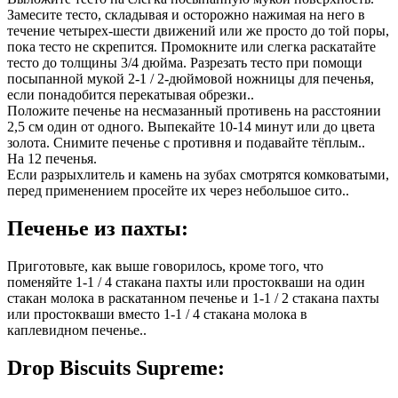
Замесите тесто, складывая и осторожно нажимая на него в
течение четырех-шести движений или же просто до той поры,
пока тесто не скрепится. Промокните или слегка раскатайте
тесто до толщины 3/4 дюйма. Разрезать тесто при помощи
посыпанной мукой 2-1 / 2-дюймовой ножницы для печенья,
если понадобится перекатывая обрезки..
Положите печенье на несмазанный противень на расстоянии
2,5 см один от одного. Выпекайте 10-14 минут или до цвета
золота. Снимите печенье с противня и подавайте тёплым..
На 12 печенья.
Если разрыхлитель и камень на зубах смотрятся комковатыми,
перед применением просейте их через небольшое сито..
Печенье из пахты:
Приготовьте, как выше говорилось, кроме того, что
поменяйте 1-1 / 4 стакана пахты или простокваши на один
стакан молока в раскатанном печенье и 1-1 / 2 стакана пахты
или простокваши вместо 1-1 / 4 стакана молока в
каплевидном печенье..
Drop Biscuits Supreme: