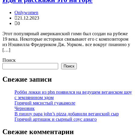
Onlywomen
21.12.2023
0
Этот популярный американский гимн был создан на рубеже
19 века. Некоторые историки связывают его с композитором
из Нэшвилла Фредериком Дж. Уорком.. все вокруг пианино у
[…]
Поиск
Поиск
Свежие записи
Робби локки из pbn появился на ведущем веганском шоу
с землянином эдом
Горячий мясистый гуакамоле
Черновик
В пиццу papa john’s pizza добавили веганский сыр
Горячий артишок и сырный соус азиаго
Свежие комментарии