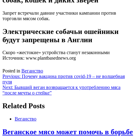
Запрет встречали давние участники кампании против
торговли мясом собак.
Электрические собачьи ошейники
будут запрещены в Англии
Скоро «жестокие» устройства станут незаконными
Источник: www.plantbasednews.org
Posted in
Веганство
Навигация
Previous:
Почему вакцина против covid-19 – не волшебная
пуля
по
Next:
Бывший веган возвращается к употреблению мяса
записям
“после мечты о стейке”
Related Posts
Веганство
Веганское мясо может помочь в борьбе