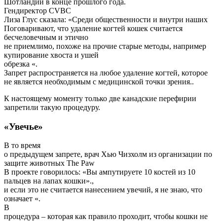
Шотландии в конце прошлого года.
Гендиректор CVBC
Лиза Глус сказала: «Среди общественности и внутри наших
Поговаривают, что удаление когтей кошек считается
бесчеловечным и этично
не приемлимо, похоже на прочие старые методы, например
купирование хвоста и ушей
обрезка «.
Запрет распространяется на любое удаление когтей, которое
не является необходимым с медицинской точки зрения..
К настоящему моменту только две канадские перефирии
запретили такую процедуру.
«Увечье»
В то время
о предыдущем запрете, врач Хью Чизхолм из организации по
защите животных The Paw
В проекте говорилось: «Вы ампутируете 10 костей из 10
пальцев на лапах кошки».,
и если это не считается нанесением увечий, я не знаю, что
означает «.
В
процедура – которая как правило проходит, чтобы кошки не