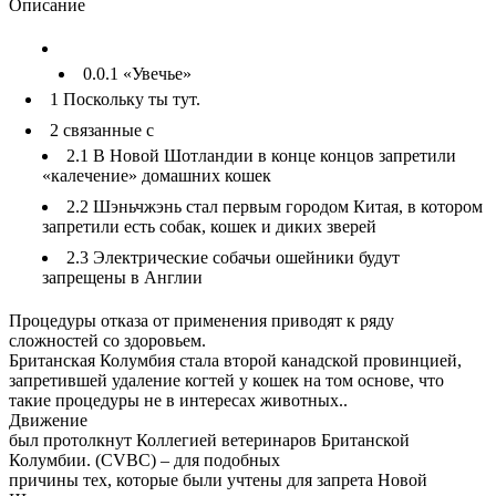
Описание
0.0.1
«Увечье»
1
Поскольку ты тут.
2
связанные с
2.1
В Новой Шотландии в конце концов запретили
«калечение» домашних кошек
2.2
Шэньчжэнь стал первым городом Китая, в котором
запретили есть собак, кошек и диких зверей
2.3
Электрические собачьи ошейники будут
запрещены в Англии
Процедуры отказа от применения приводят к ряду
сложностей со здоровьем.
Британская Колумбия стала второй канадской провинцией,
запретившей удаление когтей у кошек на том основе, что
такие процедуры не в интересах животных..
Движение
был протолкнут Коллегией ветеринаров Британской
Колумбии. (CVBC) – для подобных
причины тех, которые были учтены для запрета Новой