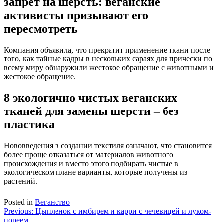
запрет на шерсть: веганские
активисты призывают его
пересмотреть
Компания объявила, что прекратит применение ткани после
того, как тайные кадры в нескольких сараях для прически по
всему миру обнаружили жестокое обращение с животными и
жестокое обращение.
8 экологично чистых веганских
тканей для замены шерсти – без
пластика
Нововведения в создании текстиля означают, что становится
более проще отказаться от материалов животного
происхождения и вместо этого подбирать чистые в
экологическом плане варианты, которые получены из
растений.
Posted in
Веганство
Навигация
Previous:
Цыпленок с имбирем и карри с чечевицей и луком-
пореем