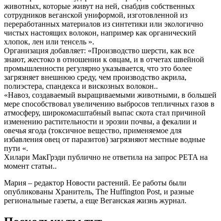
животных, которые живут на ней, снабдив собственных
сотрудников веганской униформой, изготовленной из
переработанных материалов из синтетики или экологично
чистых настоящих волокон, например как органический
хлопок, лен или тенсель ».
Организация добавляет: «Производство шерсти, как все
знают, жестоко в отношении к овцам, и в отчетах швейной
промышленности регулярно указывается, что это более
загрязняет внешнюю среду, чем производство акрила,
полиэстера, спандекса и вискозных волокон..
«Навоз, создаваемый выращиваемыми животными, в большей
мере способствовал увеличению выбросов тепличных газов в
атмосферу, широкомасштабный выпас скота стал причиной
изменению растительности и эрозии почвы, а фекалии и
овечья ягода (токсичное вещество, применяемое для
избавления овец от паразитов) загрязняют местные водные
пути «.
Хилари МакГрэди публично не ответила на запрос PETA на
момент статьи..
Мария – редактор Новости растений. Ее работы были
опубликованы Хранитель, The Huffington Post, и разные
региональные газеты, а еще Веганская жизнь журнал.