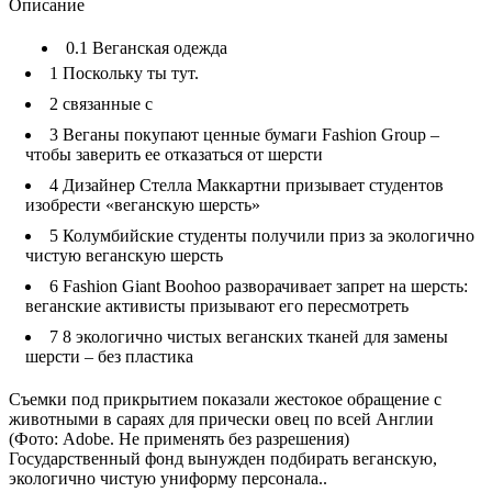
Описание
0.1
Веганская одежда
1
Поскольку ты тут.
2
связанные с
3
Веганы покупают ценные бумаги Fashion Group –
чтобы заверить ее отказаться от шерсти
4
Дизайнер Стелла Маккартни призывает студентов
изобрести «веганскую шерсть»
5
Колумбийские студенты получили приз за экологично
чистую веганскую шерсть
6
Fashion Giant Boohoo разворачивает запрет на шерсть:
веганские активисты призывают его пересмотреть
7
8 экологично чистых веганских тканей для замены
шерсти – без пластика
Съемки под прикрытием показали жестокое обращение с
животными в сараях для прически овец по всей Англии
(Фото: Adobe. Не применять без разрешения)
Государственный фонд вынужден подбирать веганскую,
экологично чистую униформу персонала..