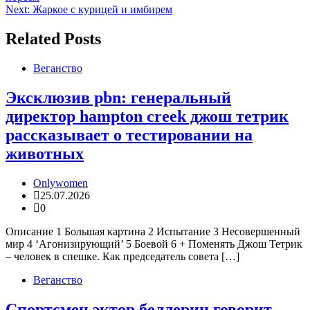
по
Next:
Жаркое с курицей и имбирем
записям
Related Posts
Веганство
Эксклюзив pbn: генеральный
директор hampton creek джош тетрик
рассказывает о тестировании на
животных
Onlywomen
25.07.2026
0
Описание 1 Большая картина 2 Испытание 3 Несовершенный
мир 4 ‘Агонизирующий’ 5 Боевой 6 + Поменять Джош Тетрик
– человек в спешке. Как председатель совета […]
Веганство
Спортсмен эктор беллерин говорит,