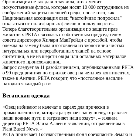
Организация не так давно заявила, что заменит
искусственные флисы, которые носят 10 000 сотрудников из
соображений защиты внешней среды, после того, как
Национальная ассоциация овец “настойчиво попросила”
отказаться от полиэфирных флисов в пользу шерсти..
Теперь благотворительная организация по защите прав
животных PETA связалась с собственным председателем
совета директоров Хилари МакГрейди с просьбой, чтобы
одежда на замену была изготовлена из экологично чистых
натуральных или переработанных тканей на основе
синтетики, а не из шерсти овцы или остальных материалов
животного происхождения..
Запрос следует за 11 разоблачениями, опубликованными PETA
о 99 предприятиях по стрижке овец на четырех континентах,
также в Англии. PETA говорит, что «постоянное насилие
находится каждый раз».
Веганская одежда
«Овец избивают и калечат в сараях для прически в
промышленности, которая разрушает нашу почву, отравляет
наши водные пути и загрязняет наш воздух», – заявила
директор PETA Элиза Аллен в заявлении, отправленном в
Plant Based News. «
PETA призывает Государственный фонд обезопасить Землю и