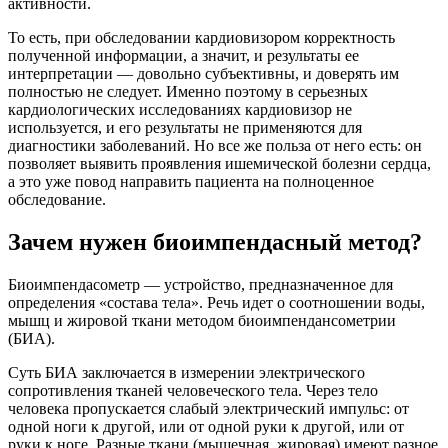
активности.
То есть, при обследовании кардиовизором корректность
полученной информации, а значит, и результаты ее
интерпретации — довольно субъективны, и доверять им
полностью не следует. Именно поэтому в серьезных
кардиологических исследованиях кардиовизор не
используется, и его результаты не применяются для
диагностики заболеваний. Но все же польза от него есть: он
позволяет выявить проявления ишемической болезни сердца,
а это уже повод направить пациента на полноценное
обследование.
Зачем нужен биоимпендасный метод?
Биоимпендасометр — устройство, предназначенное для
определения «состава тела». Речь идет о соотношении воды,
мышц и жировой ткани методом биоимпендансометрии
(БИА).
Суть БИА заключается в измерении электрического
сопротивления тканей человеческого тела. Через тело
человека пропускается слабый электрический импульс: от
одной ноги к другой, или от одной руки к другой, или от
руки к ноге. Разные ткани (мышечная, жировая) имеют разное