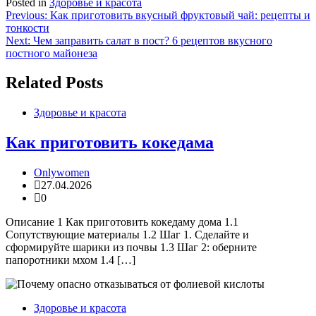
Posted in
Здоровье и красота
Навигация
Previous:
Как приготовить вкусный фруктовый чай: рецепты и
тонкости
по
Next:
Чем заправить салат в пост? 6 рецептов вкусного
записям
постного майонеза
Related Posts
Здоровье и красота
Как приготовить кокедама
Onlywomen
27.04.2026
0
Описание 1 Как приготовить кокедаму дома 1.1
Сопутствующие материалы 1.2 Шаг 1. Сделайте и
сформируйте шарики из почвы 1.3 Шаг 2: оберните
папоротники мхом 1.4 […]
Здоровье и красота