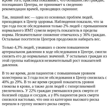
Кроме того, практика показывает, что большинство граждан,
посещавших Центры, не принимает к сведению
рекомендации врачей, проводящих скрининг.
Так, лишний вес — одна из основных проблем людей,
приходящих в Центр здоровья. Наблюдения показали, что за
три года после обследования только 2% людей с превышением
нормального ИМТ сумели вернуть показатель в пределы
нормы. Незначительное снижение отмечалось у 36% граждан.
Остальные посетители Центров продолжили набирать вес.
Только 4,3% людей, узнавших о своем повышенном
артериальном давлении в ходе обследования в Центре, смогли
снизить его до нормальных значений. У остальных граждан из
этой группы наблюдался незначительный рост показателей
давления.
В то же время, доля пациентов с повышенным уровнем
холестерина за 3 года после обследования в Центр снизилась с
40% до 29%. В то же время средний показатель уровня
глюкозы в крови, а также доля людей с гипергликемией
увеличились. У 22% граждан уменьшился риск смерти от
болезней сердца и сосудов, а у 8% пациентов риск смерти
снизился настолько, что они из категории высокого риска
перешли в группу низкого риска смерти.