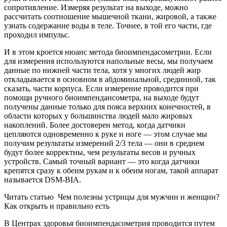
сопротивление. Измеряя результат на выходе, можно
рассчитать соотношение мышечной ткани, жировой, а также
узнать содержание воды в теле. Точнее, в той его части, где
проходил импульс.
И в этом кроется нюанс метода биоимпендасометрии. Если
для измерения используются напольные весы, мы получаем
данные по нижней части тела, хотя у многих людей жир
откладывается в основном в абдоминальной, срединной, так
сказать, части корпуса. Если измерение проводится при
помощи ручного биоимпендансометра, на выходе будут
получены данные только для пояса верхних конечностей, в
области которых у большинства людей мало жировых
накоплений. Более достоверен метод, когда датчики
цепляются одновременно к руке и ноге — этом случае мы
получим результаты измерений 2/3 тела — они в среднем
будут более корректны, чем результаты весов и ручных
устройств. Самый точный вариант — это когда датчики
крепятся сразу к обеим рукам и к обеим ногам, такой аппарат
называется DSM-BIA.
Читать статью
Чем полезны устрицы для мужчин и женщин?
Как открыть и правильно есть
В Центрах здоровья биоимпендасометрия проводится путем