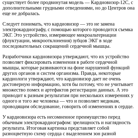
существует более продвинутая модель — Кардиовизор-12С, с
дополнительными грудными отведениями, но до Центров она
еще не добралась.
Следует понимать, что кардиовизор — это не замена
электрокардиографу, с помощью которого проводится съемка
ЭКГ. Это устройство, измеряющее микроальтернации
(флуктуации, микроотклонения) зубцов ЭКГ в ходе
последовательных сокращений сердечной мышцы.
Разработчики кардиовизора утверждают, что их устройство
позволяет фиксировать изменения в работе сердечной
мышцы, которые развиваются на фоне нарушений функций
других органов и систем организма. Правда, некоторые
кардиологи утверждают, что кардиовизор дает не очень
достоверную информацию, хотя бы потому, что не учитывает
множество помех и артефактов регистрации данных. А это
приводит к разным результатам при нескольких измерениях у
одного и того же человека — что и позволяет медикам,
проводящим обследование, говорить об изменениях в сердце.
У кардиовизора есть несомненное преимущество перед
обычным электрокардиографом: зрелищность и наглядность
результата. Итоговая картинка представляет собой
разноцветную схему сердца с выделением зон разной