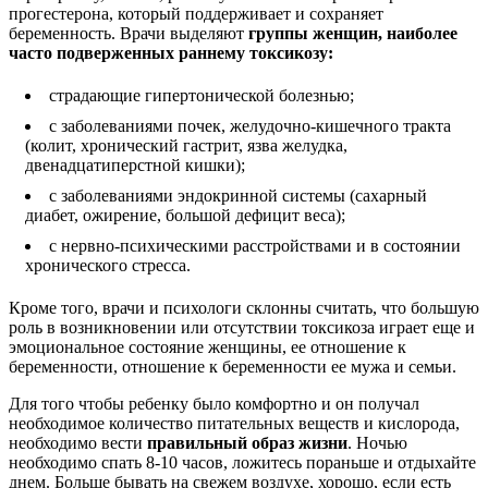
прогестерона, который поддерживает и сохраняет
беременность. Врачи выделяют
группы женщин, наиболее
часто подверженных раннему токсикозу:
страдающие гипертонической болезнью;
с заболеваниями почек, желудочно-кишечного тракта
(колит, хронический гастрит, язва желудка,
двенадцатиперстной кишки);
с заболеваниями эндокринной системы (сахарный
диабет, ожирение, большой дефицит веса);
с нервно-психическими расстройствами и в состоянии
хронического стресса.
Кроме того, врачи и психологи склонны считать, что большую
роль в возникновении или отсутствии токсикоза играет еще и
эмоциональное состояние женщины, ее отношение к
беременности, отношение к беременности ее мужа и семьи.
Для того чтобы ребенку было комфортно и он получал
необходимое количество питательных веществ и кислорода,
необходимо вести
правильный образ жизни
. Ночью
необходимо спать 8-10 часов, ложитесь пораньше и отдыхайте
днем. Больше бывать на свежем воздухе, хорошо, если есть