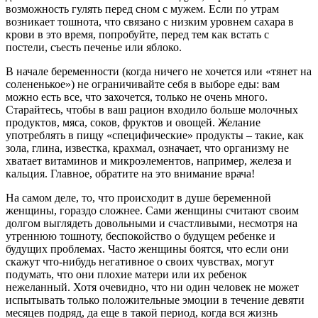
возможность гулять перед сном с мужем. Если по утрам
возникает тошнота, что связано с низким уровнем сахара в
крови в это время, попробуйте, перед тем как встать с
постели, съесть печенье или яблоко.
В начале беременности (когда ничего не хочется или «тянет на
солененькое») не ограничивайте себя в выборе еды: вам
можно есть все, что захочется, только не очень много.
Старайтесь, чтобы в ваш рацион входило больше молочных
продуктов, мяса, соков, фруктов и овощей. Желание
употреблять в пищу «специфические» продукты – такие, как
зола, глина, известка, крахмал, означает, что организму не
хватает витаминов и микроэлементов, например, железа и
кальция. Главное, обратите на это внимание врача!
На самом деле, то, что происходит в душе беременной
женщины, гораздо сложнее. Сами женщины считают своим
долгом выглядеть довольными и счастливыми, несмотря на
утреннюю тошноту, беспокойство о будущем ребенке и
будущих проблемах. Часто женщины боятся, что если они
скажут что-нибудь негативное о своих чувствах, могут
подумать, что они плохие матери или их ребенок
нежеланный. Хотя очевидно, что ни один человек не может
испытывать только положительные эмоции в течение девяти
месяцев подряд, да еще в такой период, когда вся жизнь