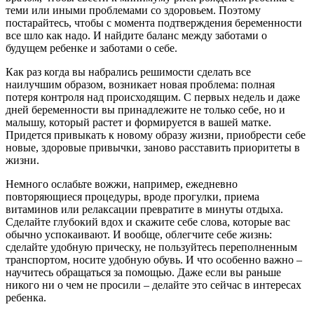
теми или иными проблемами со здоровьем. Поэтому
постарайтесь, чтобы с момента подтверждения беременности
все шло как надо. И найдите баланс между заботами о
будущем ребенке и заботами о себе.
Как раз когда вы набрались решимости сделать все
наилучшим образом, возникает новая проблема: полная
потеря контроля над происходящим. С первых недель и даже
дней беременности вы принадлежите не только себе, но и
малышу, который растет и формируется в вашей матке.
Придется привыкать к новому образу жизни, приобрести себе
новые, здоровые привычки, заново расставить приоритеты в
жизни.
Немного ослабьте вожжи, например, ежедневно
повторяющиеся процедуры, вроде прогулки, приема
витаминов или релаксации превратите в минуты отдыха.
Сделайте глубокий вдох и скажите себе слова, которые вас
обычно успокаивают. И вообще, облегчите себе жизнь:
сделайте удобную прическу, не пользуйтесь переполненным
транспортом, носите удобную обувь. И что особенно важно –
научитесь обращаться за помощью. Даже если вы раньше
никого ни о чем не просили – делайте это сейчас в интересах
ребенка.