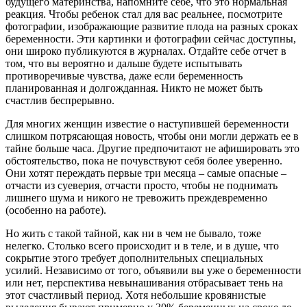
будущего материнства, напомните себе, что это нормальная
реакция. Чтобы ребенок стал для вас реальнее, посмотрите
фотографии, изображающие развитие плода на разных сроках
беременности. Эти картинки и фотографии сейчас доступны,
они широко публикуются в журналах. Отдайте себе отчет в
том, что вы вероятно и дальше будете испытывать
противоречивые чувства, даже если беременность
планированная и долгожданная. Никто не может быть
счастлив беспрерывно.
Для многих женщин известие о наступившей беременности
слишком потрясающая новость, чтобы они могли держать ее в
тайне больше часа. Другие предпочитают не афишировать это
обстоятельство, пока не почувствуют себя более уверенно.
Они хотят переждать первые три месяца – самые опасные –
отчасти из суеверия, отчасти просто, чтобы не поднимать
лишнего шума и никого не тревожить преждевременно
(особенно на работе).
Но жить с такой тайной, как ни в чем не бывало, тоже
нелегко. Столько всего происходит и в теле, и в душе, что
сокрытие этого требует дополнительных специальных
усилий. Независимо от того, объявили вы уже о беременности
или нет, перспектива невынашивания отбрасывает тень на
этот счастливый период. Хотя небольшие кровянистые