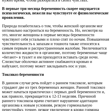
нужно время, чтобы разобраться в своих чувствах.
В первые три месяца беременность скорее ощущается
психологически, нежели вы чувствуете ее физиологические
проявления.
Природа позаботилась о том, чтобы женский организм мог
оптимально настроиться на беременность. Но, несмотря на
это, многие женщины в первые месяцы беременности
чувствуют себя усталыми и плохо спят по ночам. Повышенная
чувствительность к запахам и тошнота также относятся к
самым первым и распространенным жалобам. Увеличивается
количество жидкости в организме, поэтому беременные чаще
«бегают» в туалет и им приходится вставать среди ночи.
Слизистые оболочки активнее снабжаются кровью и
набухают, поэтому может закладывать нос и уши.
Токсикоз беременности
В данном случае речь пойдет о раннем токсикозе, которым
страдают две из трех беременных женщин. Ранний токсикоз
может начаться практически с первых дней беременности и,
как правило, прекращается к 12-13 неделям. Причиной
раннего токсикоза врачи считают нарушение адаптации
организма к новым условиям, резкую гормональную
перестройку, точнее, резкое увеличение в крови гормона