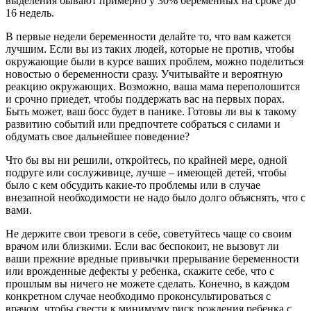
выделения бывают примерно у 30% беременных на сроке до
16 недель.
В первые недели беременности делайте то, что вам кажется
лучшим. Если вы из таких людей, которые не против, чтобы
окружающие были в курсе ваших проблем, можно поделиться
новостью о беременности сразу. Учитывайте и вероятную
реакцию окружающих. Возможно, ваша мама переполошится
и срочно приедет, чтобы поддержать вас на первых порах.
Быть может, ваш босс будет в панике. Готовы ли вы к такому
развитию событий или предпочтете собраться с силами и
обдумать свое дальнейшее поведение?
Что бы вы ни решили, откройтесь, по крайней мере, одной
подруге или сослуживице, лучше – имеющей детей, чтобы
было с кем обсудить какие-то проблемы или в случае
внезапной необходимости не надо было долго объяснять, что с
вами.
Не держите свои тревоги в себе, советуйтесь чаще со своим
врачом или близкими. Если вас беспокоит, не вызовут ли
ваши прежние вредные привычки прерывание беременности
или врожденные дефекты у ребенка, скажите себе, что с
прошлым вы ничего не можете сделать. Конечно, в каждом
конкретном случае необходимо проконсультироваться с
врачом, чтобы свести к минимуму риск рождения ребенка с