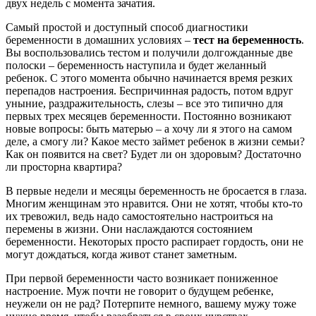
двух недель с момента зачатия.
Самый простой и доступный способ диагностики
беременности в домашних условиях –
тест на беременность
.
Вы воспользовались тестом и получили долгожданные две
полоски – беременность наступила и будет желанный
ребенок. С этого момента обычно начинается время резких
перепадов настроения. Беспричинная радость, потом вдруг
уныние, раздражительность, слезы – все это типично для
первых трех месяцев беременности. Постоянно возникают
новые вопросы: быть матерью – а хочу ли я этого на самом
деле, а смогу ли? Какое место займет ребенок в жизни семьи?
Как он появится на свет? Будет ли он здоровым? Достаточно
ли просторна квартира?
В первые недели и месяцы беременность не бросается в глаза.
Многим женщинам это нравится. Они не хотят, чтобы кто-то
их тревожил, ведь надо самостоятельно настроиться на
перемены в жизни. Они наслаждаются состоянием
беременности. Некоторых просто распирает гордость, они не
могут дождаться, когда живот станет заметным.
При первой беременности часто возникает пониженное
настроение. Муж почти не говорит о будущем ребенке,
неужели он не рад? Потерпите немного, вашему мужу тоже