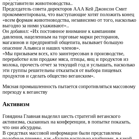
представители животноводства..
Председатель совета директоров AAA Кей Джонсон Смит
прокомментировала, что выступающие хотят положить конец
«всем формам животноводства, независимо от того, насколько
выгодно за ними ухаживают»..
Он добавил: «Их постоянное внимание к кампаниям
давления, нацеленным на торговые марки ресторанов,
магазинов и предприятий общепита, вызывает большую
опасение Альянса и наших членов».
«Мы призываем всех, кто заинтересован в производстве,
переработке или продаже мяса, птицы, яиц и продуктов из
молока, прочесть отчет за текущий год и услышать, насколько
эти группы решительны отказаться от выбора пищевых
продуктов и сделать общество веганским».
Мясная промышленность пытается сопротивляться массовому
переходу к веганству
Активизм
Говядина Главная выделил шесть стратегий веганского
активизма, сказанных на конференции, в попытке показать,
что они абсурдны.
В средствах массовой информации были представлены
подобные приемы, как «Будьте настолько крайними, в какой