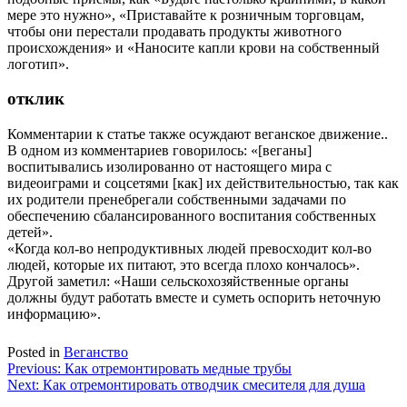
мере это нужно», «Приставайте к розничным торговцам,
чтобы они перестали продавать продукты животного
происхождения» и «Наносите капли крови на собственный
логотип».
отклик
Комментарии к статье также осуждают веганское движение..
В одном из комментариев говорилось: «[веганы]
воспитывались изолированно от настоящего мира с
видеоиграми и соцсетями [как] их действительностью, так как
их родители пренебрегали собственными задачами по
обеспечению сбалансированного воспитания собственных
детей».
«Когда кол-во непродуктивных людей превосходит кол-во
людей, которые их питают, это всегда плохо кончалось».
Другой заметил: «Наши сельскохозяйственные органы
должны будут работать вместе и суметь оспорить неточную
информацию».
Posted in
Веганство
Навигация
Previous:
Как отремонтировать медные трубы
Next:
Как отремонтировать отводчик смесителя для душа
по