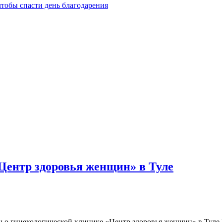
чтобы спасти день благодарения
Центр здоровья женщин» в Туле
 о гинекологической клинике «Центр здоровья женщин» в Туле 