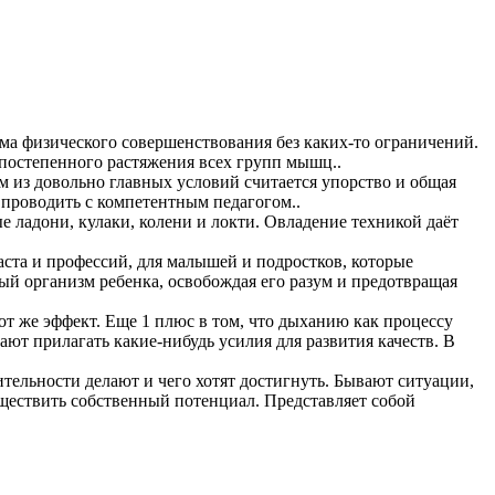
орма физического совершенствования без каких-то ограничений.
 постепенного растяжения всех групп мышц..
м из довольно главных условий считается упорство и общая
 проводить с компетентным педагогом..
 ладони, кулаки, колени и локти. Овладение техникой даёт
аста и профессий, для малышей и подростков, которые
й организм ребенка, освобождая его разум и предотвращая
от же эффект. Еще 1 плюс в том, что дыханию как процессу
ют прилагать какие-нибудь усилия для развития качеств. В
ительности делают и чего хотят достигнуть. Бывают ситуации,
существить собственный потенциал. Представляет собой