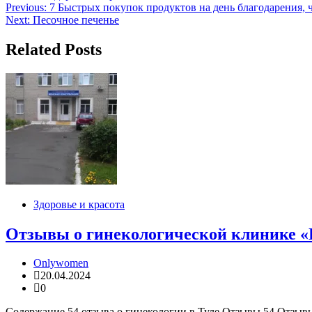
Навигация
Previous:
7 Быстрых покупок продуктов на день благодарения, 
Next:
Песочное печенье
по
записям
Related Posts
Здоровье и красота
Отзывы о гинекологической клинике «
Onlywomen
20.04.2024
0
Содержание 54 отзыва о гинекологии в Туле Отзывы 54 Отзывы