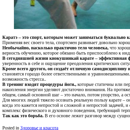
Каратэ – это спорт, которым может заниматься буквально 
Применяя вес своего тела, спортсмен развивает довольно хоро
Необычайно, насколько практично тело человека,
что хорош
верность обучению, которое обязано быть приспособлено к ин
В сегодняшней жизни киокушинкай карате – эффективная 
уверенность в себе и ощущение преодоления критических ситуа
Кроме всего другого, он создаёт отличную самодисциплину 
становятся гораздо более ответственными и уравновешенными
возможность стресса..
В тренинг входят процедуры йоги.,
которые статичны или пер
накопления энергии уделяют достаточно внимания. На протяжен
общем, самый основной шаг – это начало, потом упорство, а ос
Для многих людей тяжело осознать реальную пользу карате – о
когда это кажется непростой и сложной и непростой задачей, 
комплекс физического и духовного поведения, требующий терп
Так как это борьба.
В его основе лежит разговор между сущно
Posted in
Здоровье и красота