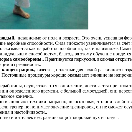
каждый.
, независимо от пола и возраста. Это очень успешная ф
шие аэробные способности. Сила гибкости увеличивается за счёт
о сказывается как на работоспособности, так и на имидже. Самы
дивидуальным способностям, благодаря этому обучение придется
форма самообороны..
Практикуется перкуссия, включая открытые
ций из реальности..
и концентрацию.,
качества, полезные для людей различного возр
. Постоянные процедуры хорошо оказывают влияние на непрочны
еработаны, осуществляются в движении, достигается при этом т
ии определенного времени, с большой самоотдачей, они переста
тальное конечно..
ни выполняют техники напрасно, не осознавая, что они в действ
и если тренер не понимает значение тренировок, он не сможет о
ения и настойчивости..
стью и интеллектом, развивающий здоровый дух и тонус..