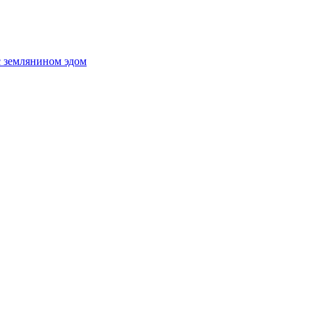
с землянином эдом