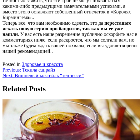
точностью заявить, что эти трое не могут похвастаться
какими-либо предыдущими замечательными успехами, а
вместо этого оставляют собственный отпечаток в «Королях
Бирмингема»..
Теперь все, что вам необходимо сделать, это да
перестаньте
искать новую серию про бандитов, так как вы ее уже
нашли
. У вас есть наше разрешение публично оскорбить нас в
комментариях ниже, если раскроется, что мы солгали вам, но
мы также будем ждать вашей похвалы, если вы удовлетворены
нашей рекомендацией..
Posted in
Здоровье и красота
Навигация
Previous:
Текила санрайз
Next:
Вишневый коктейль “теннесси”
по
записям
Related Posts