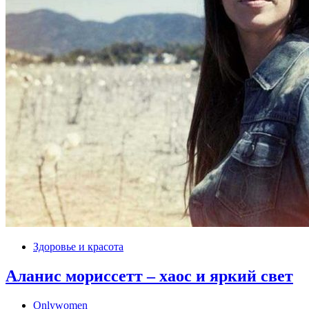
Здоровье и красота
Аланис мориссетт – хаос и яркий свет
Onlywomen