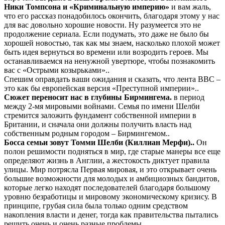
Ники Томпсона и «Криминальную империю»
и вам жаль,
что его рассказ понадобилось окончить, благодаря этому у нас
для вас довольно хорошие новости. Ну разумеется это не
продолжение сериала. Если подумать, это даже не было бы
хорошей новостью, так как мы знаем, насколько плохой может
быть идея вернуться во времени или возродить героев. Мы
останавливаемся на ненужной увертюре, чтобы познакомить
вас с «Острыми козырьками»..
Спешим оправдать ваши ожидания и сказать, что лента BBC –
это как бы европейская версия «Преступной империи»..
Сюжет переносит нас в глубины Бирмингема.
в период
между 2-мя мировыми войнами. Семья по имени Шелби
стремится заложить фундамент собственной империи в
Британии, и сначала они должны получить власть над
собственным родным городом – Бирмингемом..
Босса семьи зовут Томми Шелби (Киллиан Мерфи)..
Он
полон решимости подняться в мир, где старые манеры все еще
определяют жизнь в Англии, а жестокость диктует правила
улицы. Мир потрясла Первая мировая, и это открывает очень
большие возможности для молодых и амбициозных бандитов,
которые легко находят последователей благодаря большому
уровню безработицы и мировому экономическому кризису. В
принципе, грубая сила была только одним средством
накопления власти и денег, тогда как правительства пытались
решить очень и очень разные проблемы..