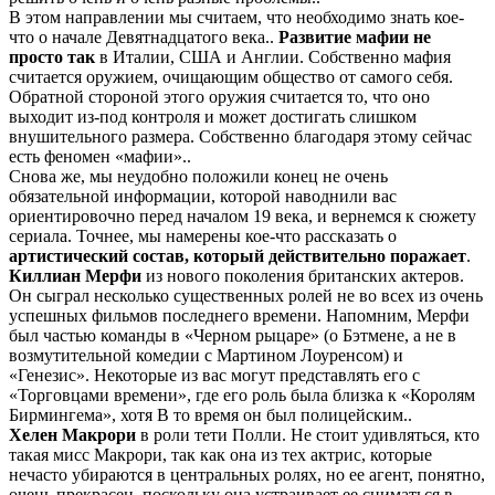
В этом направлении мы считаем, что необходимо знать кое-
что о начале Девятнадцатого века..
Развитие мафии не
просто так
в Италии, США и Англии. Собственно мафия
считается оружием, очищающим общество от самого себя.
Обратной стороной этого оружия считается то, что оно
выходит из-под контроля и может достигать слишком
внушительного размера. Собственно благодаря этому сейчас
есть феномен «мафии»..
Снова же, мы неудобно положили конец не очень
обязательной информации, которой наводнили вас
ориентировочно перед началом 19 века, и вернемся к сюжету
сериала. Точнее, мы намерены кое-что рассказать о
артистический состав, который действительно поражает
.
Киллиан Мерфи
из нового поколения британских актеров.
Он сыграл несколько существенных ролей не во всех из очень
успешных фильмов последнего времени. Напомним, Мерфи
был частью команды в «Черном рыцаре» (о Бэтмене, а не в
возмутительной комедии с Мартином Лоуренсом) и
«Генезис». Некоторые из вас могут представлять его с
«Торговцами времени», где его роль была близка к «Королям
Бирмингема», хотя В то время он был полицейским..
Хелен Макрори
в роли тети Полли. Не стоит удивляться, кто
такая мисс Макрори, так как она из тех актрис, которые
нечасто убираются в центральных ролях, но ее агент, понятно,
очень прекрасен, поскольку она устраивает ее сниматься в