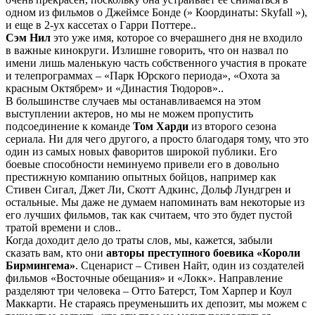
одном из фильмов о Джеймсе Бонде (» Координаты: Skyfall »),
и еще в 2-ух кассетах о Гарри Поттере..
Сэм Нил
это уже имя, которое со вчерашнего дня не входило
в важные кинокруги. Излишне говорить, что он назвал по
имени лишь маленькую часть собственного участия в прокате
и телепрограммах – «Парк Юрского периода», «Охота за
красным Октябрем» и «Династия Тюдоров»..
В большинстве случаев мы останавливаемся на этом
выступлении актеров, но мы не можем пропустить
подсоединение к команде
Том Харди
из второго сезона
сериала. Ни для чего другого, а просто благодаря тому, что это
один из самых новых фаворитов широкой публики. Его
боевые способности неминуемо привели его в довольно
престижную компанию опытных бойцов, например как
Стивен Сигал, Джет Ли, Скотт Адкинс, Дольф Лундгрен и
остальные. Мы даже не думаем напоминать вам некоторые из
его лучших фильмов, так как считаем, что это будет пустой
тратой времени и слов..
Когда доходит дело до траты слов, мы, кажется, забыли
сказать вам, кто они
авторы преступного боевика «Короли
Бирмингема»
. Сценарист – Стивен Найт, один из создателей
фильмов «Восточные обещания» и «Локк». Направление
разделяют три человека – Отто Батерст, Том Харпер и Коул
Маккарти. Не стараясь преуменьшить их депозит, мы можем с