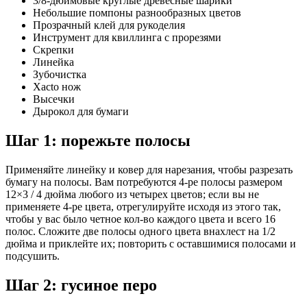
3/8-дюймовые круглые древесные шарики
Небольшие помпоны разнообразных цветов
Прозрачный клей для рукоделия
Инструмент для квиллинга с прорезями
Скрепки
Линейка
Зубочистка
Xacto нож
Высечки
Дырокол для бумаги
Шаг 1: порежьте полосы
Применяйте линейку и ковер для нарезания, чтобы разрезать
бумагу на полосы. Вам потребуются 4-ре полосы размером
12×3 / 4 дюйма любого из четырех цветов; если вы не
применяете 4-ре цвета, отрегулируйте исходя из этого так,
чтобы у вас было четное кол-во каждого цвета и всего 16
полос. Сложите две полосы одного цвета внахлест на 1/2
дюйма и приклейте их; повторить с оставшимися полосами и
подсушить.
Шаг 2: гусиное перо