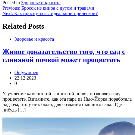
Posted in
Здоровье и красота
Навигация
Previous:
Бросок из киноа с нутом и травами
Next:
Как проснуться с идеальной прической?
по
записям
Related Posts
Здоровье и красота
Живое доказательство того, что сад с
глиняной почвой может процветать
Onlywomen
22.12.2023
0
Улучшение каменистой глинистой почвы позволяет саду
процветать. Взгляните, как эта пара из Нью-Йорка поработала
над тем, что у них было, для создания пышного сада.. Где-
нибудь […]