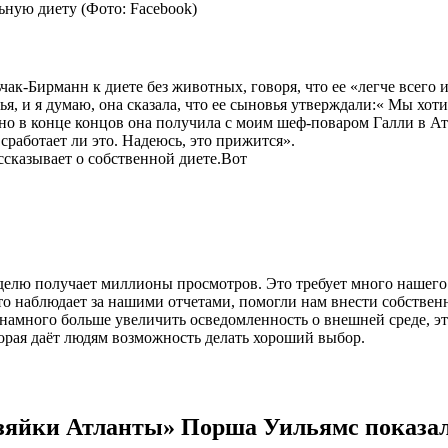
ьную диету (Фото: Facebook)
к-Бирманн к диете без животных, говоря, что ее «легче всего и
ья, и я думаю, она сказала, что ее сыновья утверждали:« Мы хотим
 но в конце концов она получила с моим шеф-поваром Галли в Атла
сработает ли это. Надеюсь, это прижится».
сказывает о собственной диете.Вот
делю получает миллионы просмотров. Это требует много нашего 
кто наблюдает за нашими отчетами, помогли нам внести собствен
 намного больше увеличить осведомленность о внешней среде, э
орая даёт людям возможность делать хороший выбор.
зяйки Атланты» Порша Уильямс показала