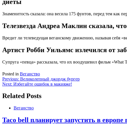
диеты
Знаменитость сказала: она весила 175 фунтов, перед тем как п
Телезвезда Андреа Маклин сказала, что
Вредит ли телеведущая веганскому движению, называя себя «в
Артист Робби Уильямс излечился от за
Супруга «певца» рассказала, что их воодушевил фильм «What T
Posted in
Веганство
Навигация
Previous:
Великолепный джордж бургер
Next:
Избегайте ошибок в макияже!
по
записям
Related Posts
Веганство
Taco bell планирует запустить в европе