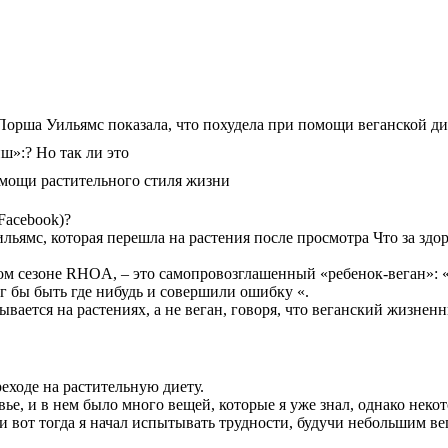
Порша Уильямс показала, что похудела при помощи веганской д
ш»:? Но так ли это
омощи растительного стиля жизни
 Facebook)?
ямс, которая перешла на растения после просмотра Что за здор
том сезоне RHOA, – это самопровозглашенный «ребенок-веган»: 
ог бы быть где нибудь и совершили ошибку «.
ывается на растениях, а не веган, говоря, что веганский жизненн
еходе на растительную диету.
овье, и в нем было много вещей, которые я уже знал, однако нек
и вот тогда я начал испытывать трудности, будучи небольшим ве