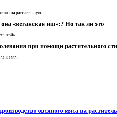
ерешла на растительную.
 она «веганская иш»:? Но так ли это
еганкой»
болевания при помощи растительного ст
he Health»
 производство овсяного мяса на раститель