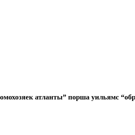
домохозяек атланты” порша уильямс “об