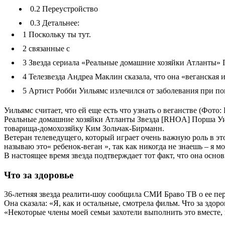
0.2
Переустройство
0.3
Детальнее:
1
Поскольку ты тут.
2
связанные с
3
Звезда сериала «Реальные домашние хозяйки Атланты» 
4
Телезвезда Андреа Маклин сказала, что она «веганская и
5
Артист Робби Уильямс излечился от заболевания при п
Уильямс считает, что ей еще есть что узнать о веганстве (Фото:
Реальные домашние хозяйки Атланты Звезда [RHOA] Порша Уиль
товарища-домохозяйку Ким Зольчак-Бирманн.
Ветеран телеведущего, который играет очень важную роль в э
называю это« ребенок-веган », так как никогда не знаешь – я м
В настоящее время звезда подтверждает тот факт, что она основ
Что за здоровье
36-летняя звезда реалити-шоу сообщила СМИ Браво ТВ о ее пер
Она сказала: «Я, как и остальные, смотрела фильм. Что за здор
«Некоторые члены моей семьи захотели выполнить это вместе, 