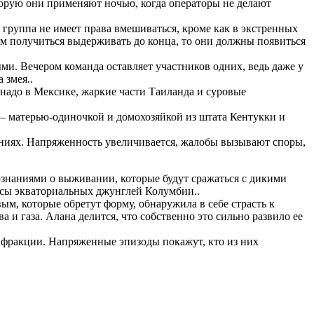
которую они применяют ночью, когда операторы не делают
ая группа не имеет права вмешиваться, кроме как в экстренных
им получиться выдерживать до конца, то они должны появиться
ми. Вечером команда оставляет участников одних, ведь даже у
 змея..
надо в Мексике, жаркие части Таиланда и суровые
 – матерью-одиночкой и домохозяйкой из штата Кентукки и
ниях. Напряженность увеличивается, жалобы вызывают споры,
познаниями о выживании, которые будут сражаться с дикими
рсы экваториальных джунглей Колумбии..
м, которые обретут форму, обнаружила в себе страсть к
 и газа. Алана делится, что собственно это сильно развило ее
ие фракции. Напряженные эпизоды покажут, кто из них