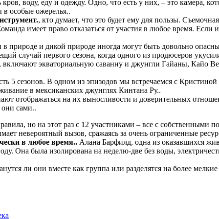
ров, воду, еду и одежду. Одно, что есть у них, – это камера, 
 в особые ожерелья..
нструмент.
, кто думает, что это будет ему для пользы. Съемочн
манда имеет право отказаться от участия в любое время. Если 
ы в природе и дикой природе иногда могут быть довольно опасны
щий случай первого сезона, когда одного из продюсеров укусила
, включают экваториальную саванну и джунгли Гайаны, Кайо Ве
ть 5 сезонов. В одном из эпизодов мы встречаемся с Кристиной
живание в мексиканских джунглях Кинтана Ру..
ают отображаться на их выносливости и доверительных отноше
они сами..
авила, но на этот раз с 12 участниками – все с собственными 
имает невероятный вызов, сражаясь за очень ограниченные ресу
чески в любое время..
Алана Барфилд, одна из оказавшихся живы
ду. Она была изолирована на неделю-две без воды, электричества
танутся ли они вместе как группа или разделятся на более мелк
ека