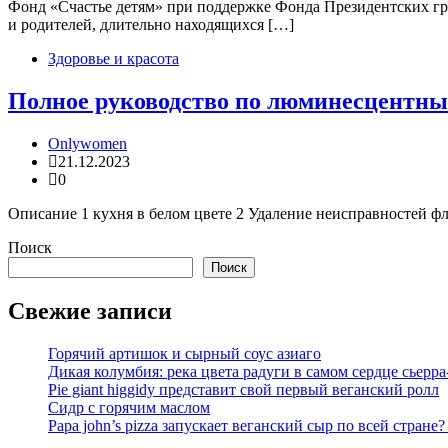
Фонд «Счастье детям» при поддержке Фонда Президентских гр
и родителей, длительно находящихся […]
Здоровье и красота
Полное руководство по люминесцентн
Onlywomen
21.12.2023
0
Описание 1 кухня в белом цвете 2 Удаление неисправностей фл
Поиск
Поиск
Свежие записи
Горячий артишок и сырный соус азиаго
Дикая колумбия: река цвета радуги в самом сердце сьерра
Pie giant higgidy представит свой первый веганский ролл
Сидр с горячим маслом
Papa john’s pizza запускает веганский сыр по всей стране