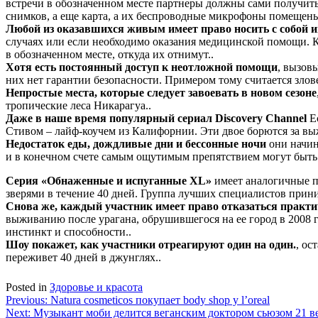
встречи в обозначенном месте партнеры должны сами получить к
снимков, а еще карта, а их беспроводные микрофоны помещены
Любой из оказавшихся живым имеет право носить с собой и
случаях или если необходимо оказания медицинской помощи. Ко
в обозначенном месте, откуда их отнимут..
Хотя есть постоянный доступ к неотложной помощи
, вызов
них нет гарантии безопасности. Примером тому считается злове
Непростые места, которые следует завоевать в новом сезоне
тропические леса Никарагуа..
Даже в наше время популярный сериал Discovery Channel
Ес
Стивом – лайф-коучем из Калифорнии. Эти двое борются за вы
Недостаток еды, дождливые дни и бессонные ночи
они начин
и в конечном счете самым ощутимым препятствием могут быть 
Серия «Обнаженные и испуганные XL»
имеет аналогичные пр
зверями в течение 40 дней. Группа лучших специалистов прин
Снова же, каждый участник имеет право отказаться практи
выживанию после урагана, обрушившегося на ее город в 2008 го
инстинкт и способности..
Шоу покажет, как участники отреагируют один на один.
, ос
переживет 40 дней в джунглях..
Posted in
Здоровье и красота
Навигация
Previous:
Natura cosmeticos покупает body shop у l’oreal
Next:
Музыкант моби делится веганским доктором сьюзом 21 в