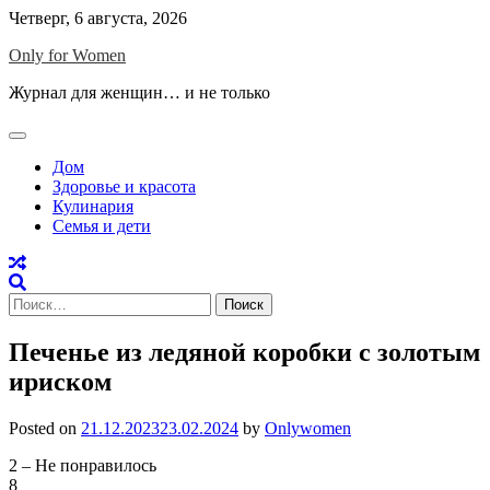
Skip
Четверг, 6 августа, 2026
to
Only for Women
content
Журнал для женщин… и не только
Дом
Здоровье и красота
Кулинария
Семья и дети
Найти:
Печенье из ледяной коробки с золотым
ириском
Posted on
21.12.2023
23.02.2024
by
Onlywomen
2 – Не понравилось
8