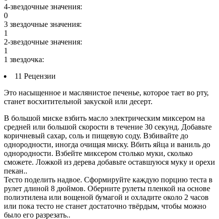
4-звездочные значения:
0
3 звездочные значения:
1
2-звездочные значения:
1
1 звездочка:
11 Рецензии
Это насыщенное и маслянистое печенье, которое тает во рту,
станет восхитительной закуской или десерт.
В большой миске взбить масло электрическим миксером на
средней или большой скорости в течение 30 секунд. Добавьте
коричневый сахар, соль и пищевую соду. Взбивайте до
однородности, иногда очищая миску. Вбить яйца и ваниль до
однородности. Взбейте миксером столько муки, сколько
сможете. Ложкой из дерева добавьте оставшуюся муку и орехи
пекан..
Тесто поделить надвое. Сформируйте каждую порцию теста в
рулет длиной 8 дюймов. Оберните рулеты пленкой на основе
полиэтилена или вощеной бумагой и охладите около 2 часов
или пока тесто не станет достаточно твёрдым, чтобы можно
было его разрезать..