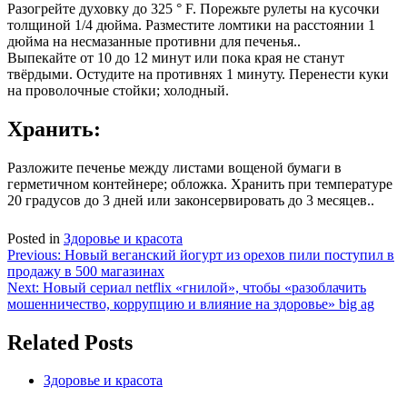
Разогрейте духовку до 325 ° F. Порежьте рулеты на кусочки
толщиной 1/4 дюйма. Разместите ломтики на расстоянии 1
дюйма на несмазанные противни для печенья..
Выпекайте от 10 до 12 минут или пока края не станут
твёрдыми. Остудите на противнях 1 минуту. Перенести куки
на проволочные стойки; холодный.
Хранить:
Разложите печенье между листами вощеной бумаги в
герметичном контейнере; обложка. Хранить при температуре
20 градусов до 3 дней или законсервировать до 3 месяцев..
Posted in
Здоровье и красота
Навигация
Previous:
Новый веганский йогурт из орехов пили поступил в
продажу в 500 магазинах
по
Next:
Новый сериал netflix «гнилой», чтобы «разоблачить
записям
мошенничество, коррупцию и влияние на здоровье» big ag
Related Posts
Здоровье и красота