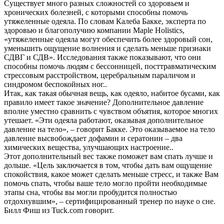
Существует много разных сложностей со здоровьем и
хронических болезней, с которыми способны помочь
утяжеленные одеяла. По словам Калеба Бакке, эксперта по
здоровью и благополучию компании Maple Holistics,
«утяжеленные одеяла могут обеспечить более здоровый сон,
уменьшить ощущение волнения и сделать меньше признаки
СДВГ и СДВ». Исследования также показывают, что они
способны помочь людям с бессонницей, посттравматическим
стрессовым расстройством, церебральным параличом и
синдромом беспокойных ног..
Итак, как такая обычная вещь, как одеяло, набитое бусами, как
правило имеет такое значение? Дополнительное давление
вполне уместно сравнить с чувством объятия, которое многих
утешает. «Эти одеяла работают, оказывая дополнительное
давление на тело», – говорит Бакке. Это оказываемое на тело
давление высвобождает дофамин и сератонин – два
химических вещества, улучшающих настроение..
Этот дополнительный вес также поможет вам спать лучше и
дольше. «Цель заключается в том, чтобы дать вам ощущение
спокойствия, какое может сделать меньше стресс, и также Вам
помочь спать, чтобы ваше тело могло пройти необходимые
этапы сна, чтобы вы могли пробудится полностью
отдохнувшим», – сертифицированный тренер по науке о сне.
Билл Фиш из Tuck.com говорит.