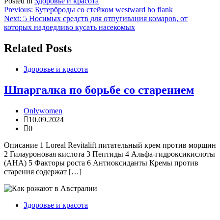
Posted in
Здоровье и красота
Навигация
Previous:
Бутерброды со стейком westward ho flank
Next:
5 Носимых средств для отпугивания комаров, от
по
которых надоедливо кусать насекомых
записям
Related Posts
Здоровье и красота
Шпаргалка по борьбе со старением
Onlywomen
10.09.2024
0
Описание 1 Loreal Revitalift питательный крем против морщин
2 Гилауроновая кислота 3 Пептиды 4 Альфа-гидроксикислоты
(AHA) 5 Факторы роста 6 Антиоксиданты Кремы против
старения содержат […]
Здоровье и красота