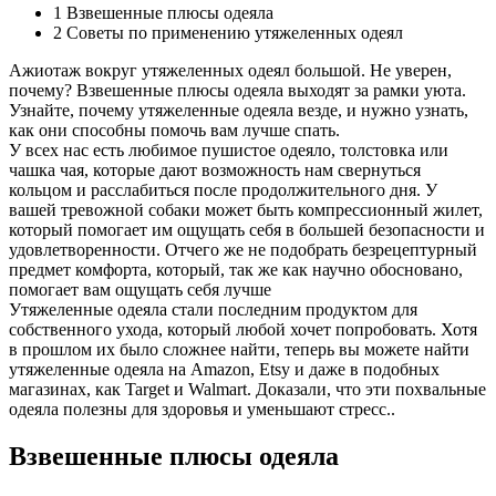
1
Взвешенные плюсы одеяла
2
Советы по применению утяжеленных одеял
Ажиотаж вокруг утяжеленных одеял большой. Не уверен,
почему? Взвешенные плюсы одеяла выходят за рамки уюта.
Узнайте, почему утяжеленные одеяла везде, и нужно узнать,
как они способны помочь вам лучше спать.
У всех нас есть любимое пушистое одеяло, толстовка или
чашка чая, которые дают возможность нам свернуться
кольцом и расслабиться после продолжительного дня. У
вашей тревожной собаки может быть компрессионный жилет,
который помогает им ощущать себя в большей безопасности и
удовлетворенности. Отчего же не подобрать безрецептурный
предмет комфорта, который, так же как научно обосновано,
помогает вам ощущать себя лучше
Утяжеленные одеяла стали последним продуктом для
собственного ухода, который любой хочет попробовать. Хотя
в прошлом их было сложнее найти, теперь вы можете найти
утяжеленные одеяла на Amazon, Etsy и даже в подобных
магазинах, как Target и Walmart. Доказали, что эти похвальные
одеяла полезны для здоровья и уменьшают стресс..
Взвешенные плюсы одеяла