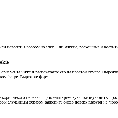
ли навесить набором на елку. Они мягкие, роскошные и восхити
okie
 орнамента ниже и распечатайте его на простой бумаге. Вырежь
евом фетре. Вырежьте формы.
 коричневого печенья. Применяя кремовую швейную нить, прост
тобы случайным образом закрепить бисер поверх глазури на люб