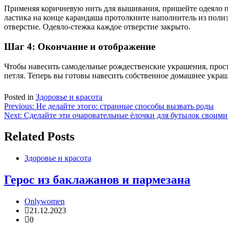
Применяя коричневую нить для вышивания, пришейте одеяло п
ластика на конце карандаша протолкните наполнитель из полиэ
отверстие. Одеяло-стежка каждое отверстие закрыто.
Шаг 4: Окончание и отображение
Чтобы навесить самодельные рождественские украшения, прост
петля. Теперь вы готовы навесить собственное домашнее украш
Posted in
Здоровье и красота
Навигация
Previous:
Не делайте этого: странные способы вызвать роды
Next:
Сделайте эти очаровательные ёлочки для бутылок своим
по
записям
Related Posts
Здоровье и красота
Герос из баклажанов и пармезана
Onlywomen
21.12.2023
0