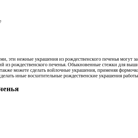
e
, эти нежные украшения из рождественского печенья могут зас
й из рождественского печенья. Обыкновенные стежки для вышив
также можете сделать войлочные украшения, применяя формочки 
сделать иные восхитительные рождественские украшения работы
еченья