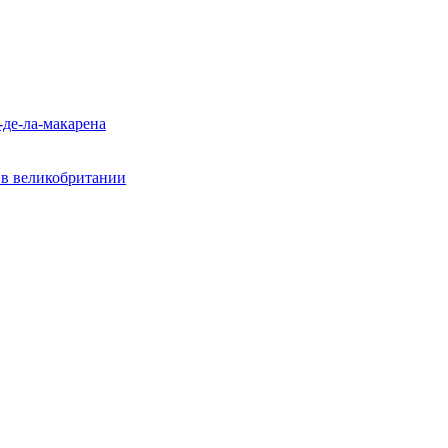
-де-ла-макарена
? в великобритании