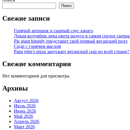
Поиск
Свежие записи
Горячий артишок и сырный соус азиаго
Дикая колумбия: река цвета радуги в самом сердце сьерра
Pie giant higgidy представит свой первый веганский ролл
Сидр с горячим маслом
Papa john’s pizza запускает веганский сыр по всей стране
Свежие комментарии
Нет комментариев для просмотра.
Архивы
Август 2026
Июль 2026
Июнь 2026
Май 2026
Апрель 2026
Март 2026