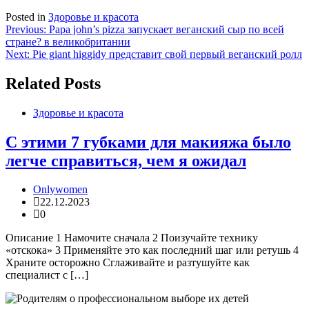
Posted in
Здоровье и красота
Навигация
Previous:
Papa john’s pizza запускает веганский сыр по всей
стране? в великобритании
по
Next:
Pie giant higgidy представит свой первый веганский ролл
записям
Related Posts
Здоровье и красота
С этими 7 губками для макияжа было
легче справиться, чем я ожидал
Onlywomen
22.12.2023
0
Описание 1 Намочите сначала 2 Поизучайте технику
«отскока» 3 Применяйте это как последний шаг или ретушь 4
Храните осторожно Сглаживайте и разтушуйте как
специалист с […]