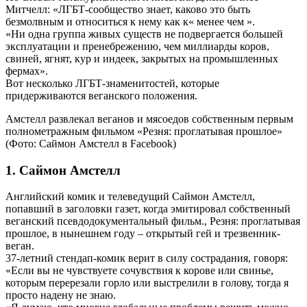
Митчелл: «ЛГБТ-сообщество знает, каково это быть
безмолвным и относиться к нему как к« менее чем ».
«Ни одна группа живых существ не подвергается большей
эксплуатации и пренебрежению, чем миллиарды коров,
свиней, ягнят, кур и индеек, закрытых на промышленных
фермах».
Вот несколько ЛГБТ-знаменитостей, которые
придерживаются веганского положения.
Амстелл развлекал веганов и мясоедов собственным первым
полнометражным фильмом «Резня: проглатывая прошлое»
(Фото: Саймон Амстелл в Facebook)
1. Саймон Амстелл
Английский комик и телеведущий Саймон Амстелл,
попавший в заголовки газет, когда эмитировал собственный
веганский псевдодокументальный фильм., Резня: проглатывая
прошлое, в нынешнем году – открытый гей и трезвенник-
веган.
37-летний стендап-комик верит в силу сострадания, говоря:
«Если вы не чувствуете сочувствия к корове или свинье,
которым перерезали горло или выстрелили в голову, тогда я
просто надену не знаю.