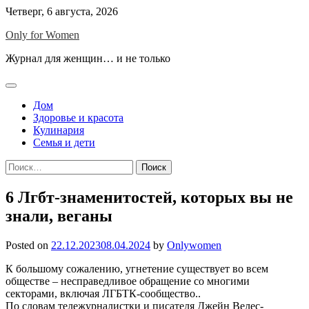
Skip
Четверг, 6 августа, 2026
to
Only for Women
content
Журнал для женщин… и не только
Дом
Здоровье и красота
Кулинария
Семья и дети
Найти:
6 Лгбт-знаменитостей, которых вы не
знали, веганы
Posted on
22.12.2023
08.04.2024
by
Onlywomen
К большому сожалению, угнетение существует во всем
обществе – несправедливое обращение со многими
секторами, включая ЛГБТК-сообщество..
По словам тележурналистки и писателя Джейн Велес-