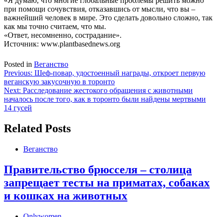
«Я думаю, что многие глобальные проблемы решить можно
при помощи сочувствия, отказавшись от мысли, что вы –
важнейший человек в мире. Это сделать довольно сложно, так
как мы точно считаем, что мы.
«Ответ, несомненно, сострадание».
Источник: www.plantbasednews.org
Posted in
Веганство
Навигация
Previous:
Шеф-повар, удостоенный награды, откроет первую
веганскую закусочную в торонто
по
Next:
Расследование жестокого обращения с животными
записям
началось после того, как в торонто были найдены мертвыми
14 гусей
Related Posts
Веганство
Правительство брюсселя – столица
запрещает тесты на приматах, собаках
и кошках на животных
Onlywomen