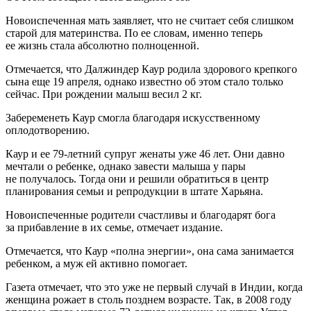
Новоиспеченная мать заявляет, что не считает себя слишком
старой для материнства. По ее словам, именно теперь
ее жизнь стала абсолютно полноценной.
Отмечается, что Далжиндер Каур родила здорового крепкого
сына еще 19 апреля, однако известно об этом стало только
сейчас. При рождении малыш весил 2 кг.
Забеременеть Каур смогла благодаря искусственному
оплодотворению.
Каур и ее 79-летний супруг женаты уже 46 лет. Они давно
мечтали о ребенке, однако завести малыша у пары
не получалось. Тогда они и решили обратиться в центр
планирования семьи и репродукции в штате Харьяна.
Новоиспеченные родители счастливы и благодарят бога
за прибавление в их семье, отмечает издание.
Отмечается, что Каур «полна энергии», она сама занимается
ребенком, а муж ей активно помогает.
Газета отмечает, что это уже не первый случай в Индии, когда
женщина рожает в столь позднем возрасте. Так, в 2008 году