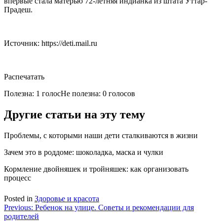
впервые стала матерью 72-летняя индианка из штата Уттар-
Прадеш.
Источник: https://deti.mail.ru
Распечатать
Полезна: 1 голос
Не полезна: 0 голосов
Другие статьи на эту тему
Проблемы, с которыми наши дети сталкиваются в жизни
Зачем это в роддоме: шоколадка, маска и чулки
Кормление двойняшек и тройняшек: как организовать
процесс
Posted in
Здоровье и красота
Навигация
Previous:
Ребенок на улице. Советы и рекомендации для
родителей