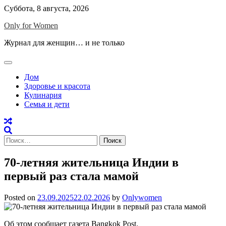
Skip
Суббота, 8 августа, 2026
to
Only for Women
content
Журнал для женщин… и не только
Дом
Здоровье и красота
Кулинария
Семья и дети
Найти:
70-летняя жительница Индии в
первый раз стала мамой
Posted on
23.09.2025
22.02.2026
by
Onlywomen
Об этом сообщает газета Bangkok Post.