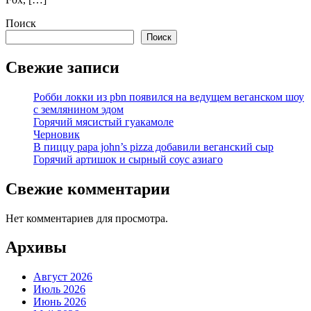
Поиск
Поиск
Свежие записи
Робби локки из pbn появился на ведущем веганском шоу
с землянином эдом
Горячий мясистый гуакамоле
Черновик
В пиццу papa john’s pizza добавили веганский сыр
Горячий артишок и сырный соус азиаго
Свежие комментарии
Нет комментариев для просмотра.
Архивы
Август 2026
Июль 2026
Июнь 2026