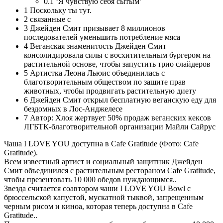
0.1
‘Я чувствую себя сытым’
1
Поскольку ты тут.
2
связанные с
3
Джейден Смит призывает 8 миллионов
последователей уменьшить потребление мяса
4
Веганская знаменитость Джейден Смит
консолидировала силы с восхитительным бургером на
растительной основе, чтобы запустить трио слайдеров
5
Артистка Леона Льюис объединилась с
благотворительным обществом по защите прав
животных, чтобы продвигать растительную диету
6
Джейден Смит открыл бесплатную веганскую еду для
бездомных в Лос-Анджелесе
7
Автор: Хлоя жертвует 50% продаж веганских кексов
ЛГБТК-благотворительной организации Майли Сайрус
Чаша I LOVE YOU доступна в Cafe Gratitude (Фото: Cafe
Gratitude).
Всем известный артист и социальный защитник Джейден
Смит объединился с растительным рестораном Cafe Gratitude,
чтобы презентовать 10 000 обедов нуждающимся..
Звезда считается соавтором чаши I LOVE YOU Bowl с
брюссельской капустой, мускатной тыквой, запрещенным
черным рисом и киноа, которая теперь доступна в Cafe
Gratitude..