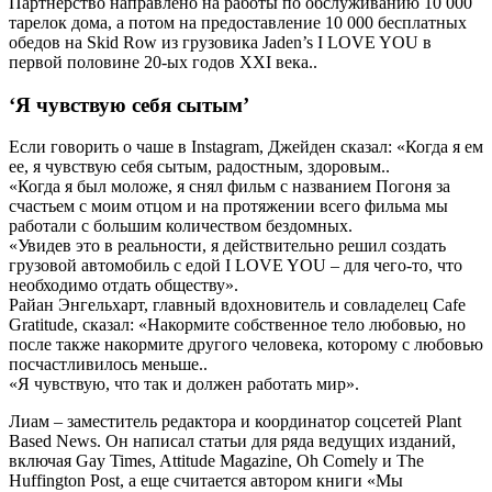
Партнерство направлено на работы по обслуживанию 10 000
тарелок дома, а потом на предоставление 10 000 бесплатных
обедов на Skid Row из грузовика Jaden’s I LOVE YOU в
первой половине 20-ых годов XXI века..
‘Я чувствую себя сытым’
Если говорить о чаше в Instagram, Джейден сказал: «Когда я ем
ее, я чувствую себя сытым, радостным, здоровым..
«Когда я был моложе, я снял фильм с названием Погоня за
счастьем с моим отцом и на протяжении всего фильма мы
работали с большим количеством бездомных.
«Увидев это в реальности, я действительно решил создать
грузовой автомобиль с едой I LOVE YOU – для чего-то, что
необходимо отдать обществу».
Райан Энгельхарт, главный вдохновитель и совладелец Cafe
Gratitude, сказал: «Накормите собственное тело любовью, но
после также накормите другого человека, которому с любовью
посчастливилось меньше..
«Я чувствую, что так и должен работать мир».
Лиам – заместитель редактора и координатор соцсетей Plant
Based News. Он написал статьи для ряда ведущих изданий,
включая Gay Times, Attitude Magazine, Oh Comely и The
Huffington Post, а еще считается автором книги «Мы