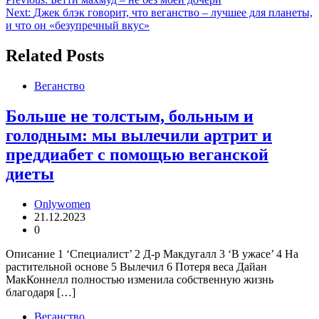
Навигация
Next:
Джек блэк говорит, что веганство – лучшее для планеты,
по
и что он «безупречный вкус»
записям
Related Posts
Веганство
Больше не толстым, больным и
голодным: мы вылечили артрит и
преддиабет с помощью веганской
диеты
Onlywomen
21.12.2023
0
Описание 1 ‘Специалист’ 2 Д-р Макдугалл 3 ‘В ужасе’ 4 На
растительной основе 5 Вылечил 6 Потеря веса Дайан
МакКоннелл полностью изменила собственную жизнь
благодаря […]
Веганство