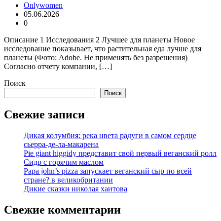
Onlywomen
05.06.2026
0
Описание 1 Исследования 2 Лучшее для планеты Новое
исследование показывает, что растительная еда лучше для
планеты (Фото: Adobe. Не применять без разрешения)
Согласно отчету компании, […]
Поиск
Поиск
Свежие записи
Дикая колумбия: река цвета радуги в самом сердце
сьерра-де-ла-макарена
Pie giant higgidy представит свой первый веганский ролл
Сидр с горячим маслом
Papa john’s pizza запускает веганский сыр по всей
стране? в великобритании
Дикие сказки николая хаитова
Свежие комментарии