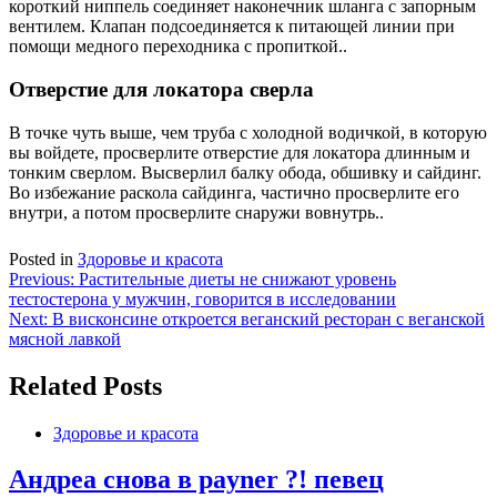
короткий ниппель соединяет наконечник шланга с запорным
вентилем. Клапан подсоединяется к питающей линии при
помощи медного переходника с пропиткой..
Отверстие для локатора сверла
В точке чуть выше, чем труба с холодной водичкой, в которую
вы войдете, просверлите отверстие для локатора длинным и
тонким сверлом. Высверлил балку обода, обшивку и сайдинг.
Во избежание раскола сайдинга, частично просверлите его
внутри, а потом просверлите снаружи вовнутрь..
Posted in
Здоровье и красота
Навигация
Previous:
Растительные диеты не снижают уровень
тестостерона у мужчин, говорится в исследовании
по
Next:
В висконсине откроется веганский ресторан с веганской
записям
мясной лавкой
Related Posts
Здоровье и красота
Андреа снова в payner ?! певец