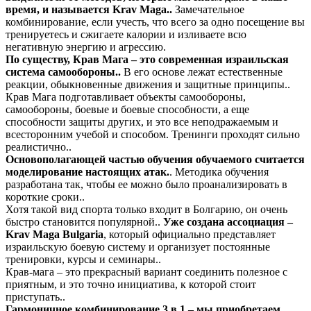
время, и называется Krav Maga..
Замечательное
комбинирование, если учесть, что всего за одно посещение вы
тренируетесь и сжигаете калории и изливаете всю
негативную энергию и агрессию.
По существу, Крав Мага – это современная израильская
система самообороны..
В его основе лежат естественные
реакции, обыкновенные движения и защитные принципы..
Крав Мага подготавливает объекты самообороны,
самообороны, боевые и боевые способности, а еще
способности защиты других, и это все неподражаемым и
всесторонним учебой и способом. Тренинги проходят сильно
реалистично..
Основополагающей частью обучения обучаемого считается
моделирование настоящих атак.
. Методика обучения
разработана так, чтобы ее можно было проанализировать в
короткие сроки..
Хотя такой вид спорта только входит в Болгарию, он очень
быстро становится популярной..
Уже создана ассоциация –
Krav Maga Bulgaria
, который официально представляет
израильскую боевую систему и организует постоянные
тренировки, курсы и семинары..
Крав-мага – это прекрасный вариант соединить полезное с
приятным, и это точно инициатива, к которой стоит
приступать..
Гармоничное комбинирование 3 в 1 – мы приобретаем