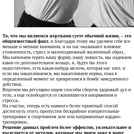
То, что мы являемся жертвами суете обычной жизни, – это
общеизвестный факт.
и благодаря этому мы уделяем себе все
меньше и меньше внимания, и на нас оказывают влияние
утомленность, стресс и малоподвижный жизненный образ..
Мы начинаем терять нашу форму, нашу ловкость, мы надеваем
какое-то дополнительное кольцо, и, будто бы этого
недостаточно, есть какая-нибудь мелочь, которая нас злит, и
если мы накапливаемся, мы накапливаем нервы, пока в
определенный момент не превратимся в бомбу замедленного
действия..
Впрочем мы регулярно ищем способы сберечь здоровый дух и
тело, а еще освободится от скопившегося напряжения и
стресса..
На счастье, теперь есть намного более приятный способ
достигнуть этого, пропустив бескрайние изнурительные
тренировки в спортивном зале или напряженные кардио-
тренировки..
Решение данных проблем более эффектно, увлекательнее и
выделяется от методов, которые мы знаем даже в наше