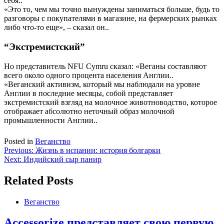
себя..
«Это то, чем мы точно вынуждены заниматься больше, будь то
разговоры с покупателями в магазине, на фермерских рынках
либо что-то еще», – сказал он..
“Экстремистский”
Но представитель NFU Cymru сказал: «Веганы составляют
всего около одного процента населения Англии..
«Веганский активизм, который мы наблюдали на уровне
Англии в последние месяцы, собой представляет
экстремистский взгляд на молочное животноводство, которое
отображает абсолютно неточный образ молочной
промышленности Англии..
Posted in
Веганство
Навигация
Previous:
Жизнь в испании: история болгарки
Next:
Индийский сыр панир
по
записям
Related Posts
Веганство
Accessorize представляет свою первую