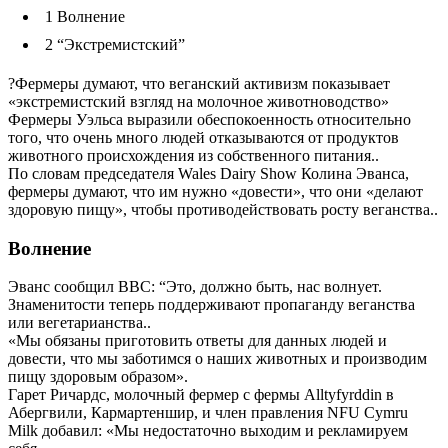
1
Волнение
2
“Экстремистский”
?Фермеры думают, что веганский активизм показывает
«экстремистский взгляд на молочное животноводство»
Фермеры Уэльса выразили обеспокоенность относительно
того, что очень много людей отказываются от продуктов
животного происхождения из собственного питания..
По словам председателя Wales Dairy Show Колина Эванса,
фермеры думают, что им нужно «довести», что они «делают
здоровую пищу», чтобы противодействовать росту веганства..
Волнение
Эванс сообщил BBC: “Это, должно быть, нас волнует.
Знаменитости теперь поддерживают пропаганду веганства
или вегетарианства..
«Мы обязаны приготовить ответы для данных людей и
довести, что мы заботимся о наших животных и производим
пищу здоровым образом».
Гарет Ричардс, молочный фермер с фермы Alltyfyrddin в
Абергвили, Кармартеншир, и член правления NFU Cymru
Milk добавил: «Мы недостаточно выходим и рекламируем