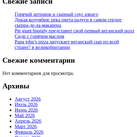
Свежие записи
Горячий артишок и сырный соус азиаго
Дикая колумбия: река цвета радуги в самом сердце
сьерра-де-ла-макарена
Pie giant higgidy представит свой первый веганский ролл
Сидр с горячим маслом
Papa john’s pizza запускает веганский сыр по всей
стране? в великобритании
Свежие комментарии
Нет комментариев для просмотра.
Архивы
Август 2026
Июль 2026
Июнь 2026
Май 2026
Апрель 2026
Март 2026
Февраль 2026