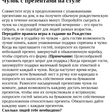
Чулок с презентами на стуле
Совместите игру в предположения с упакованными
презентами на дом, и вы получите обычную рождественскую
игру в течение нескольких минут. Попробуйте сыграть в
чулок на следующей тематической вечеринке – его просто
собрать, и он подойдет для людей разных возрастов..
Передайте правила игры в гадание на Рождество
Цель игры в угадайку по чулкам – дать гостям возможность
лучше понять, какие упакованные подарки спрятаны в чулке.
Когда вы приглашаете гостей, попросите их принести
небольшой презент, завернутый в обыкновенную коробку,
чтобы спрятать его форму. (
Примечание:
Целесообразней
установить предел затрат для подарка.) Когда приходят гости,
занумеруйте подарки маленькой биркой или этикеткой и
положите каждый в чулок. Когда наступит время игры,
раздарите всем бумажный лист и ручку или карандаш и
попросите их написать собственное имя на бумажном
носителе. Разнесите насыщенный презентами чулок по
комнате, давая возможность каждому достать несколько
презентов, чтобы они их почувствовали и встряхнули;
попросите гостей записать на бумажном листе собственные
предположения относительно презента. Обязательно дайте
каждому шанс с каждым презентом.
Сколько людей тебе необходимо?