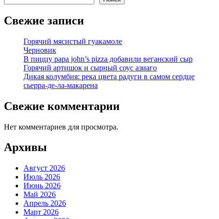
Свежие записи
Горячий мясистый гуакамоле
Черновик
В пиццу papa john’s pizza добавили веганский сыр
Горячий артишок и сырный соус азиаго
Дикая колумбия: река цвета радуги в самом сердце
сьерра-де-ла-макарена
Свежие комментарии
Нет комментариев для просмотра.
Архивы
Август 2026
Июль 2026
Июнь 2026
Май 2026
Апрель 2026
Март 2026