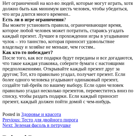
Нет ограничений на кол-во людей, которые могут играть, хотя
должно быть как минимум шесть человек, чтобы убедиться,
что игра длится много времени..
Есть ли в игре ограничения
?
Вы можете установить правила, ограничивающие время,
которое любой человек может потратить, стараясь угадать
каждый презент. Лучшее в прохождении игры в угадывание
чулок – это таинство, которая приносит удовольствие
владельцу и хозяйке не меньше, чем гостям..
Как кто-то побеждает?
После того, как все подарки будут переданы и все догадаются,
что такое каждая упаковка, соберите бумаги с настоящими
предположениями. Открывайте каждый презент друг за
другом; Тот, кто правильно угадал, получает презент. Если
более одного человека угадывают одинаковый презент,
создайте тай-брейк по вашему выбору. Если один человек
правильно угадал несколько презентов, переместитесь вниз по
списку, чтобы раздать подарки. Если каждый приносит
презент, каждый должен пойти домой с чем-нибудь.
Posted in
Здоровье и красота
Навигация
Previous:
Тесто для двойного пирога
Next:
Зеленая фасоль в петрушке
по