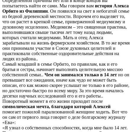
Определенной причины нет или в конце концов вы
попытаетесь найти ее сами. Мы говорим вам
история Алекса
Орбито из Филиппин
. Он появился на свет в небогатой семье
из бедной деревенской местности. Впрочем его выделяет то,
что он растет в крепкой семье, приверженной медиумизму и
духовному исцелению. Медимизм – это священная практика,
выполнявшаяся свыше тысячи лет тому назад людьми,
которых считали медиумами. Мать и отец Алекса
зарабатывали на жизнь фермерским хозяйством. В то же время
они принимали участие в Союзе духовных целителей и
практиковали собственные оздоровительные действия на
людях из района..
Самый младший в семье Орбито, по правилам, как и его
братья и сестры, начинает выполнять целительную миссию
собственной семьи..
Чем он занимался только в 14 лет
но он
превышает все ожидания, иначе как чудо не может быть
описан, его как можно скорее услышат не только в его районе,
но достаточно быстро по всему миру. За это время начались
десятки научных исследований его и его работы..
Поворотный момент в его жизни приходит после
символическая мечта, благодаря которой Алексей
помогает пожилой парализованной женщине ходить. Вот что
он сам от первого лица говорит о деле болгарскому журналу
«Ева»:
«Я узнал о собственных способностях, когда мне было 14 лет.