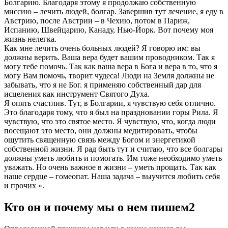
Болгарию. Благодаря этому я продолжаю собственную
миссию – лечить людей, болгар. Завершив тут лечение, я еду в
Австрию, после Австрии – в Чехию, потом в Париж,
Испанию, Швейцарию, Канаду, Нью-Йорк. Вот почему моя
жизнь нелегка.
Как мне лечить очень больных людей? Я говорю им: вы
должны верить. Ваша вера будет вашим проводником. Так я
могу тебе помочь. Так как ваша вера в Бога и вера в то, что я
могу Вам помочь, творит чудеса! Люди на Земля должны не
забывать, что я не Бог. я применяю собственный дар для
исцеления как инструмент Святого Духа.
Я опять счастлив. Тут, в Болгарии, я чувствую себя отлично.
Это благодаря тому, что я был на праздновании горы Рила. Я
чувствую, что это святое место. Я чувствую, что, когда люди
посещают это место, они должны медитировать, чтобы
ощутить священную связь между Богом и энергетикой
собственной жизни. Я рад быть тут и считаю, что все болгары
должны уметь любить и помогать. Им тоже необходимо уметь
уважать. Но очень важное в жизни – уметь прощать. Так как
наше сердце – гомеопат. Наша задача – выучится любить себя
и прочих ».
Кто он и почему мы о нем пишем2