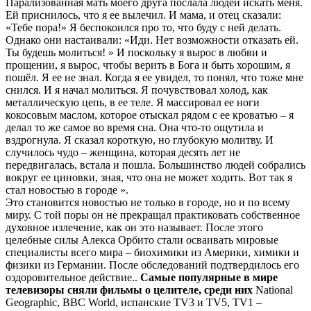
Парализованная мать моего друга послала людей искать меня.
Ей приснилось, что я ее вылечил. И мама, и отец сказали:
«Тебе пора!» Я беспокоился про то, что буду с ней делать.
Однако они настаивали: «Иди. Нет возможности отказать ей.
Ты будешь молиться! » И поскольку я вырос в любви и
прощении, я вырос, чтобы верить в Бога и быть хорошим, я
пошёл. Я ее не знал. Когда я ее увидел, то понял, что тоже мне
снился. И я начал молиться. Я почувствовал холод, как
металлическую цепь, в ее теле. Я массировал ее ноги
кокосовым маслом, которое отыскал рядом с ее кроватью – я
делал то же самое во время сна. Она что-то ощутила и
вздрогнула. Я сказал короткую, но глубокую молитву. И
случилось чудо – женщина, которая десять лет не
передвигалась, встала и пошла. Большинство людей собрались
вокруг ее циновки, зная, что она не может ходить. Вот так я
стал новостью в городе ».
Это становится новостью не только в городе, но и по всему
миру. С той поры он не прекращал практиковать собственное
духовное излечение, как он это называет. После этого
целебные силы Алекса Орбито стали осваивать мировые
специалисты всего мира – биохимики из Америки, химики и
физики из Германии. После обследований подтвердилось его
оздоровительное действие..
Самые популярные в мире
телевизоры сняли фильмы о целителе, среди них
National
Geographic, BBC World, испанские TV3 и TV5, TV1 –