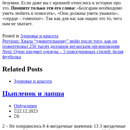
безумии. Если даже вы с иронией отнеслись к истории про
это.
Помните только эти его слова:
«Болгарам необходимо
уметь любить и помогать», «Они должны уметь уважать»,
«сердце – гомеопат». Так как для нас как нации это то, чего
нам не хватает.
Posted in
Здоровье и красота
Навигация
Previous:
Хвала “удивительному” моби после того, как он
пожертвовал 250 тысяч долларов веганским организациям
по
Next:
Один предмет одежды – 5 повседневных стилей: белая
записям
футболка
Related Posts
Здоровье и красота
Цыпленок и лапша
Onlywomen
22.12.2023
0
2 – Не понравилось 8 4-звездочные значения: 13 3 звездочные