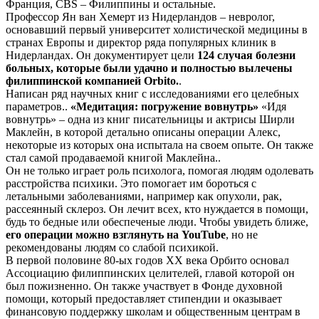
Франция, CBS – Филиппины и остальные.
Профессор Ян ван Хемерт из Нидерландов – невролог,
основавший первый университет холистической медицины в
странах Европы и директор ряда популярных клиник в
Нидерландах. Он документирует цели
124 случая болезни
больных, которые были удачно и полностью вылечены
филиппинской компанией Orbito.
.
Написан ряд научных книг с исследованиями его целебных
параметров..
«Медитация: погружение вовнутрь»
«Идя
вовнутрь» – одна из книг писательницы и актрисы Ширли
Маклейн, в которой детально описаны операции Алекс,
некоторые из которых она испытала на своем опыте. Он также
стал самой продаваемой книгой Маклейна..
Он не только играет роль психолога, помогая людям одолевать
расстройства психики. Это помогает им бороться с
летальными заболеваниями, например как опухоли, рак,
рассеянный склероз. Он лечит всех, кто нуждается в помощи,
будь то бедные или обеспеченые люди. Чтобы увидеть ближе,
его операции можно взглянуть на YouTube
, но не
рекомендованы людям со слабой психикой.
В первой половине 80-ых годов XX века Орбито основал
Ассоциацию филиппинских целителей, главой которой он
был пожизненно. Он также участвует в Фонде духовной
помощи, который предоставляет стипендии и оказывает
финансовую поддержку школам и общественным центрам в