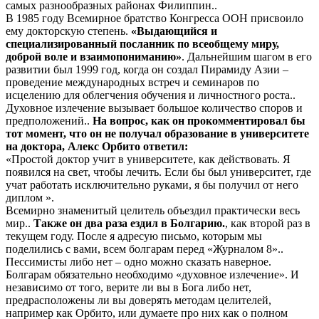
самых разнообразных районах Филиппин..
В 1985 году Всемирное братство Конгресса ООН присвоило
ему докторскую степень.
«Выдающийся и
специализированный посланник по всеобщему миру,
доброй воле и взаимопониманию»
. Дальнейшим шагом в его
развитии был 1999 год, когда он создал Пирамиду Азии –
проведение международных встреч и семинаров по
исцелению для облегчения обучения и личностного роста..
Духовное излечение вызывает большое количество споров и
предположений..
На вопрос, как он прокомментировал бы
тот момент, что он не получал образование в университете
на доктора, Алекс Орбито ответил:
«Простой доктор учит в университете, как действовать. Я
появился на свет, чтобы лечить. Если бы был университет, где
учат работать исключительно руками, я бы получил от него
диплом ».
Всемирно знаменитый целитель объездил практически весь
мир..
Также он два раза ездил в Болгарию.
, как второй раз в
текущем году. После я адресую письмо, которым мы
поделились с вами, всем болгарам перед «Журналом 8»..
Пессимисты либо нет – одно можно сказать наверное.
Болгарам обязательно необходимо «духовное излечение». И
независимо от того, верите ли вы в Бога либо нет,
предрасположены ли вы доверять методам целителей,
например как Орбито, или думаете про них как о полном