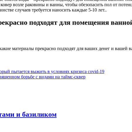
ковер возле раковины и ванны, чтобы обезопасить пол от потен
нстве случаев требуется наносить каждые 5-10 лет..
екрасно подходят для помещения ванно
какие материалы прекрасно подходят для ваших денег и вашей в
рый пытается выжить в условиях кризиса covid-19
вященном борьбе с видами на таймс-сквер
атами и базиликом