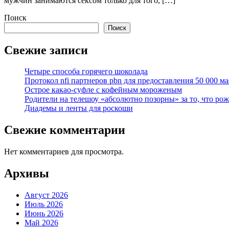
мужчин занимаются сексом только для того, […]
Поиск
Поиск
Свежие записи
Четыре способа горячего шоколада
Протокол nfi партнеров pbn для предоставления 50 000 ма
Острое какао-суфле с кофейным мороженым
Родители на телешоу «абсолютно позорны» за то, что ро
Диадемы и ленты для роскоши
Свежие комментарии
Нет комментариев для просмотра.
Архивы
Август 2026
Июль 2026
Июнь 2026
Май 2026