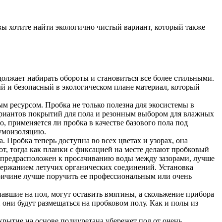
вы хотите найти экологично чистый вариант, который также
олжает набирать обороты и становиться все более стильными.
ый и безопасный в экологическом плане материал, который
м ресурсом. Пробка не только полезна для экосистемы в
 вариантов покрытий для пола и резонным выбором для влажных
, применяется ли пробка в качестве базового пола под
шумоизоляцию.
 Пробка теперь доступна во всех цветах и узорах, она
от, тогда как планки с фиксацией на месте делают пробковый
ет предрасположен к просачиванию воды между зазорами, лучше
ержанием летучих органических соединений. Установка
 причине лучше поручить ее профессиональным или очень
авшие на пол, могут оставить вмятины, а скольжение прибора
 они будут размещаться на пробковом полу. Как и полы из
рытие на основе полиуретана убережет пол от очень