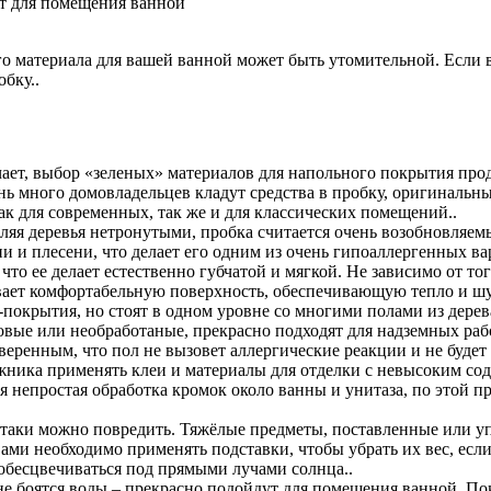
т для помещения ванной
го материала для вашей ванной может быть утомительной. Если 
бку..
ает, выбор «зеленых» материалов для напольного покрытия прод
нь много домовладельцев кладут средства в пробку, оригинальн
к для современных, так же и для классических помещений..
яя деревья нетронутыми, пробка считается очень возобновляемы
ени и плесени, что делает его одним из очень гипоаллергенных
 ее делает естественно губчатой и мягкой. Не зависимо от того
ивает комфортабельную поверхность, обеспечивающую тепло и 
крытия, но стоят в одном уровне со многими полами из дерева.
товые или необработаные, прекрасно подходят для надземных раб
уверенным, что пол не вызовет аллергические реакции и не буд
ника применять клеи и материалы для отделки с невысоким сод
ся непростая обработка кромок около ванны и унитаза, по этой
 таки можно повредить. Тяжёлые предметы, поставленные или уп
ами необходимо применять подставки, чтобы убрать их вес, если
обесцвечиваться под прямыми лучами солнца..
 боятся воды – прекрасно подойдут для помещения ванной. Пок