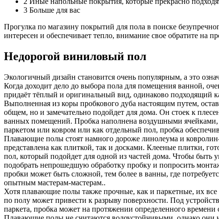
2
Иные напольные покрытия, которые прекрасно подходя
3
Больше для вас
Прогулка по магазину покрытий для пола в поиске безупречно
интересен и обеспечивает тепло, внимание свое обратите на про
Недорогой виниловый пол
Экологичный дизайн становится очень популярным, а это означ
Когда доходит дело до выбора пола для помещения ванной, оче
придаёт тёплый и оригинальный вид, одинаково подходящий ка
Выполненная из коры пробкового дуба настоящим путем, оставл
общем, но и замечательно подойдет для дома. Он стоек к плес
ванных помещений. Пробка наполнена воздушными ячейками, что
паркетом или ковром или как отдельный пол, пробка обеспеч
Плавающие полы стоят намного дороже линолеума и ковролин-по
представлена как плиткой, так и досками. Клееные плитки, го
пол, который подойдет для одной из частей дома. Чтобы быть 
подобрать непрошедшую обработку пробку и попросить монтаж
пробки может быть сложной, тем более в ванны, где потребует
опытным мастерам-мастерам..
Хотя плавающие полы также прочные, как и паркетные, их все
по полу может привести к разрыву поверхности. Под устройств
паркета, пробка может на протяжении определенного времени 
Плавающие полы не считаются водоустойчивыми, однако они не