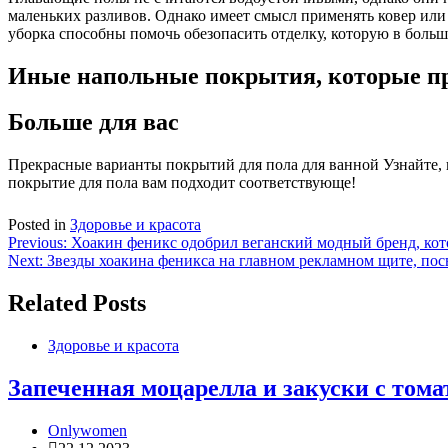
маленьких разливов. Однако имеет смысл применять ковер или 
уборка способны помочь обезопасить отделку, которую в больши
Иные напольные покрытия, которые пр
Больше для вас
Прекрасные варианты покрытий для пола для ванной Узнайте, 
покрытие для пола вам подходит соответствующе!
Posted in
Здоровье и красота
Навигация
Previous:
Хоакин феникс одобрил веганский модный бренд, кото
Next:
Звезды хоакина феникса на главном рекламном щите, пос
по
записям
Related Posts
Здоровье и красота
Запеченная моцарелла и закуски с том
Onlywomen