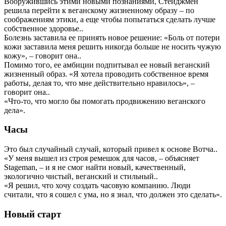
Вооружившись этими новыми познаниями, Стейджмен
решила перейти к веганскому жизненному образу – по
соображениям этики, а еще чтобы попытаться сделать лучше
собственное здоровье..
Болезнь заставила ее принять новое решение: «Боль от потери
кожи заставила меня решить никогда больше не носить чужую
кожу», – говорит она..
Помимо того, ее амбиции подпитывал ее новый веганский
жизненный образ. «Я хотела проводить собственное время
работы, делая то, что мне действительно нравилось», –
говорит она..
«Что-то, что могло бы помогать продвижению веганского
дела».
Часы
Это был случайный случай, который привел к основе Вотча..
«У меня вышел из строя ремешок для часов, – объясняет
Stageman, – и я не смог найти новый, качественный,
экологично чистый, веганский и стильный..
«Я решил, что хочу создать часовую компанию. Люди
считали, что я сошел с ума, но я знал, что должен это сделать».
Новый старт