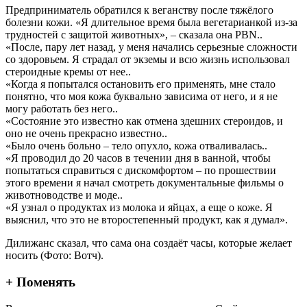
Предприниматель обратился к веганству после тяжёлого
болезни кожи. «Я длительное время была вегетарианкой из-за
трудностей с защитой животных», – сказала она PBN..
«После, пару лет назад, у меня начались серьезные сложности
со здоровьем. Я страдал от экземы и всю жизнь использовал
стероидные кремы от нее..
«Когда я попытался остановить его применять, мне стало
понятно, что моя кожа буквально зависима от него, и я не
могу работать без него..
«Состояние это известно как отмена здешних стероидов, и
оно не очень прекрасно известно..
«Было очень больно – тело опухло, кожа отваливалась..
«Я проводил до 20 часов в течении дня в ванной, чтобы
попытаться справиться с дискомфортом – по прошествии
этого времени я начал смотреть документальные фильмы о
животноводстве и моде..
«Я узнал о продуктах из молока и яйцах, а еще о коже. Я
выяснил, что это не второстепенный продукт, как я думал».
Дилижанс сказал, что сама она создаёт часы, которые желает
носить (Фото: Вотч).
+ Поменять