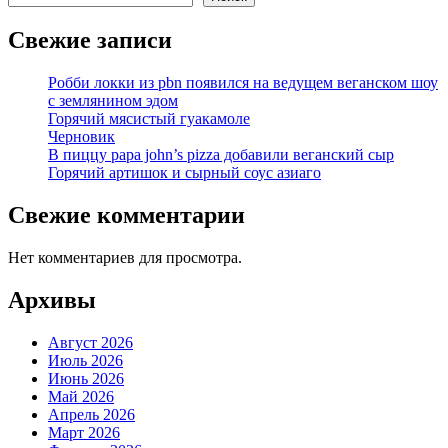
Свежие записи
Робби локки из pbn появился на ведущем веганском шоу
с землянином эдом
Горячий мясистый гуакамоле
Черновик
В пиццу papa john’s pizza добавили веганский сыр
Горячий артишок и сырный соус азиаго
Свежие комментарии
Нет комментариев для просмотра.
Архивы
Август 2026
Июль 2026
Июнь 2026
Май 2026
Апрель 2026
Март 2026