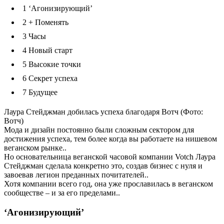
1
‘Агонизирующий’
2
+ Поменять
3
Часы
4
Новый старт
5
Высокие точки
6
Секрет успеха
7
Будущее
Лаура Стейджман добилась успеха благодаря Вотч (Фото:
Вотч)
Мода и дизайн постоянно были сложным сектором для
достижения успеха, тем более когда вы работаете на нишевом
веганском рынке..
Но основательница веганской часовой компании Votch Лаура
Стейджман сделала конкретно это, создав бизнес с нуля и
завоевав легион преданных почитателей..
Хотя компании всего год, она уже прославилась в веганском
сообществе – и за его пределами..
‘Агонизирующий’