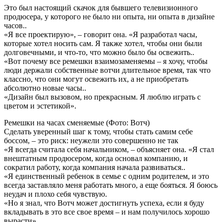
Это был настоящий скачок для бывшего телевизионного
продюсера, у которого не было ни опыта, ни опыта в дизайне
часов..
«Я все проектирую», – говорит она. «Я разработал часы,
которые хотел носить сам. Я также хотел, чтобы они были
долговечными, и что-то, что можно было бы освежить..
«Вот почему все ремешки взаимозаменяемы – я хочу, чтобы
люди держали собственные вотчи длительное время, так что
классно, что они могут освежить их, а не приобретать
абсолютно новые часы..
«Дизайн был вызовом, но прекрасным. Я люблю играть с
цветом и эстетикой».
Ремешки на часах сменяемые (Фото: Вотч)
Сделать уверенный шаг к тому, чтобы стать самим себе
боссом, – это риск: неужели это совершенно не так
«Я всегда считала себя начальником, – объясняет она. «Я стал
внештатным продюсером, когда основал компанию, и
сократил работу, когда компания начала развиваться..
«Я единственный ребенок в семье с одним родителем, и это
всегда заставляло меня работать много, а еще бояться. Я боюсь
неудач и плохо себя чувствую.
«Но я знал, что Вотч может достигнуть успеха, если я буду
вкладывать в это все свое время – и нам получилось хорошо
вырасти».