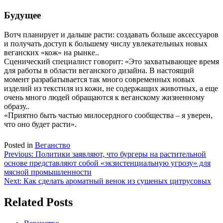
Будущее
Вотч планирует и дальше расти: создавать больше аксессуаров
и получать доступ к большему числу увлекательных новых
веганских «кож» на рынке..
Сценический специалист говорит: «Это захватывающее время
для работы в области веганского дизайна. В настоящий
момент разрабатывается так много современных новых
изделий из текстиля из кожи, не содержащих животных, а еще
очень много людей обращаются к веганскому жизненному
образу..
«Приятно быть частью милосердного сообщества – я уверен,
что оно будет расти».
Posted in
Веганство
Навигация
Previous:
Политики заявляют, что бургеры на растительной
основе представляют собой «экзистенциальную угрозу» для
по
мясной промышленности
записям
Next:
Как сделать ароматный венок из сушеных цитрусовых
Related Posts