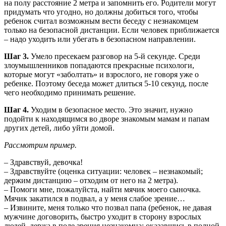
на полу расстояние 2 метра и запомнить его. Родители могут
придумать что угодно, но должны добиться того, чтобы
ребенок считал возможным вести беседу с незнакомцем
только на безопасной дистанции. Если человек приближается
– надо уходить или убегать в безопасном направлении.
Шаг 3.
Умело пресекаем разговор на 5-й секунде. Среди
злоумышленников попадаются прекрасные психологи,
которые могут «заболтать» и взрослого, не говоря уже о
ребенке. Поэтому беседа может длиться 5-10 секунд, после
чего необходимо принимать решение.
Шаг 4.
Уходим в безопасное место. Это значит, нужно
подойти к находящимся во дворе знакомым мамам и папам
других детей, либо уйти домой.
Рассмотрим пример.
– Здравствуй, девочка!
– Здравствуйте (оценка ситуации: человек – незнакомый;
держим дистанцию – отходим от него на 2 метра).
– Помоги мне, пожалуйста, найти мячик моего сыночка.
Мячик закатился в подвал, а у меня слабое зрение…
– Извините, меня только что позвал папа (ребенок, не давая
мужчине договорить, быстро уходит в сторону взрослых
людей, держа в поле зрения незнакомца; оказавшись в полной