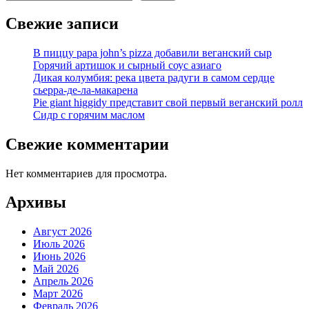
Свежие записи
В пиццу papa john’s pizza добавили веганский сыр
Горячий артишок и сырный соус азиаго
Дикая колумбия: река цвета радуги в самом сердце
сьерра-де-ла-макарена
Pie giant higgidy представит свой первый веганский ролл
Сидр с горячим маслом
Свежие комментарии
Нет комментариев для просмотра.
Архивы
Август 2026
Июль 2026
Июнь 2026
Май 2026
Апрель 2026
Март 2026
Февраль 2026