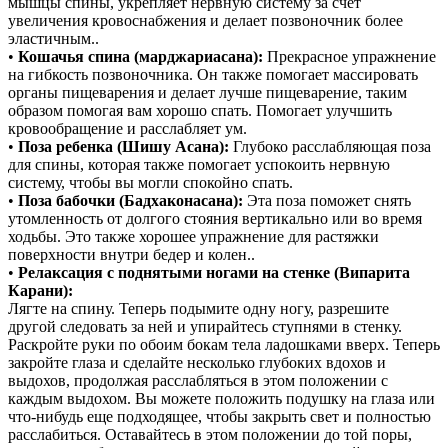
мышцы спины, укрепляет нервную систему за счёт
увеличения кровоснабжения и делает позвоночник более
эластичным..
•
Кошачья спина (марджариасана):
Прекрасное упражнение
на гибкость позвоночника. Он также помогает массировать
органы пищеварения и делает лучше пищеварение, таким
образом помогая вам хорошо спать. Помогает улучшить
кровообращение и расслабляет ум.
•
Поза ребенка (Шишу Асана):
Глубоко расслабляющая поза
для спины, которая также помогает успокоить нервную
систему, чтобы вы могли спокойно спать.
•
Поза бабочки (Бадхаконасана):
Эта поза поможет снять
утомленность от долгого стояния вертикально или во время
ходьбы. Это также хорошее упражнение для растяжки
поверхности внутри бедер и колен..
•
Релаксация с поднятыми ногами на стенке (Випарита
Карани):
Лягте на спину. Теперь подымите одну ногу, разрешите
другой следовать за ней и упирайтесь ступнями в стенку.
Раскройте руки по обоим бокам тела ладошками вверх. Теперь
закройте глаза и сделайте несколько глубоких вдохов и
выдохов, продолжая расслабляться в этом положении с
каждым выдохом. Вы можете положить подушку на глаза или
что-нибудь еще подходящее, чтобы закрыть свет и полностью
расслабиться. Оставайтесь в этом положении до той поры,