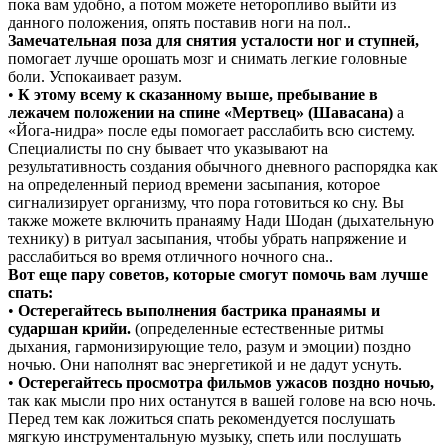
пока вам удобно, а потом можете неторопливо выйти из
данного положения, опять поставив ноги на пол..
Замечательная поза для снятия усталости ног и ступней,
помогает лучше орошать мозг и снимать легкие головные
боли. Успокаивает разум.
•
К этому всему к сказанному выше, пребывание в
лежачем положении на спине «Мертвец» (Шавасана)
а
«Йога-нидра» после еды помогает расслабить всю систему.
Специалисты по сну бывает что указывают на
результативность создания обычного дневного распорядка как
на определенный период времени засыпания, которое
сигнализирует организму, что пора готовиться ко сну. Вы
также можете включить пранаяму Нади Шодан (дыхательную
технику) в ритуал засыпания, чтобы убрать напряжение и
расслабиться во время отличного ночного сна..
Вот еще пару советов, которые смогут помочь вам лучше
спать:
•
Остерегайтесь выполнения бастрика пранаямы и
сударшан крийи.
(определенные естественные ритмы
дыхания, гармонизирующие тело, разум и эмоции) поздно
ночью. Они наполнят вас энергетикой и не дадут уснуть.
•
Остерегайтесь просмотра фильмов ужасов поздно ночью,
так как мысли про них останутся в вашей голове на всю ночь.
Перед тем как ложиться спать рекомендуется послушать
мягкую инструментальную музыку, спеть или послушать