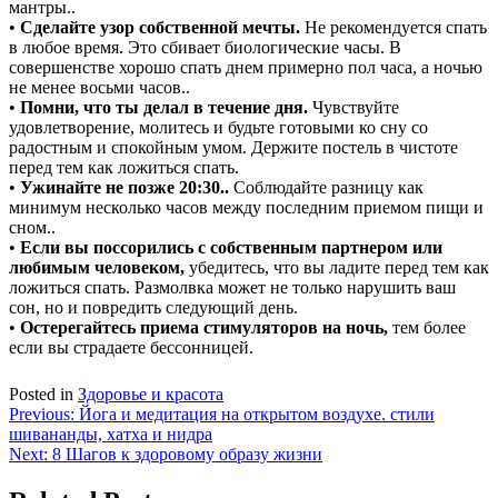
мантры..
•
Сделайте узор собственной мечты.
Не рекомендуется спать
в любое время. Это сбивает биологические часы. В
совершенстве хорошо спать днем примерно пол часа, а ночью
не менее восьми часов..
•
Помни, что ты делал в течение дня.
Чувствуйте
удовлетворение, молитесь и будьте готовыми ко сну со
радостным и спокойным умом. Держите постель в чистоте
перед тем как ложиться спать.
•
Ужинайте не позже 20:30..
Соблюдайте разницу как
минимум несколько часов между последним приемом пищи и
сном..
•
Если вы поссорились с собственным партнером или
любимым человеком,
убедитесь, что вы ладите перед тем как
ложиться спать. Размолвка может не только нарушить ваш
сон, но и повредить следующий день.
•
Остерегайтесь приема стимуляторов на ночь,
тем более
если вы страдаете бессонницей.
Posted in
Здоровье и красота
Навигация
Previous:
Йога и медитация на открытом воздухе. стили
шивананды, хатха и нидра
по
Next:
8 Шагов к здоровому образу жизни
записям