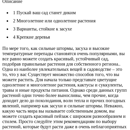
Описание
1
Пускай ваш сад станет диким
2
Многолетние или однолетние растения
3
Варианты, стойкие к засухе
4
Крепкие деревья
По мере того, как сильные штормы, засуха и высокие
температурные перепады становятся очень популярными, вы
все равно можете создать красивый, устойчивый сад,
подобрав правильные растения для собственного региона..
Одна из наиболее увлекательных вещей в садоводстве – это
то, что у вас Существует множество способов того, что вы
можете растить. Для начала только представьте цветущие
однолетние и многолетние растения, кактусы и суккуленты,
травы и иные продукты питания. Однако среди данных групп
растений одни точно более выносливы, чем прочие, когда
доходит дело до похолодания, волн тепла и прочих погодных
явлений, например как засухи и сильные штормы. Неважно,
какую часть мира вы называете собственным домом, вы
можете создать красивый пейзаж с широким разнообразием и
стилем. Просто следуйте этим рекомендациям по выбору
растений, которые будут расти даже в очень неблагоприятных