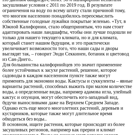
засушливые условия с 2011 по 2019 год. В результате
ограничения на воду по всему штату стали причиной тому,
что многим населению понадобилось переосмыслить
собственные голодные лужайки покрытые зеленью. «Тут, в
Южной Калифорнии, стало общепринятым, что нам стоит
адаптировать наши ландшафты, чтобы они лучше подошли не
только для нашего текущего климата, но и для климата,
который станет нашим будущим, и это практически
увеличивает возможности того, что наши сады и дворы
выглядят так, – говорит Энди Секкинен, ботаник и цветовод
из Сан-Диего..
Для большинства калифорнийцев это значит применение
более устойчивых к засухе растений, решение, которое
садоводы в каждом населенном пункте также могут
применять для экономии воды. Кактусы и суккуленты – явные
варианты растений, способных выжить при малом количестве
воды, а определенные виды, например адамова игла, улейный
кактус и опунция, могут обеспечить юго-западный вид,
будучи выносливыми даже на Верхнем Среднем Западе.
Однако есть еще много многолетних растений, деревьев и
кустарников, которые также могут длительное время
обходиться без воды..
В основном, ищите растения, которые происходят из более
засушливых регионов, например как прерии и климат