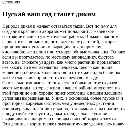
условиях..
Пускай ваш сад станет диким
Природа дикая и желает оставаться такой. Вот почему для
создания красивого двора может понадобится маленькое
состояние и много утомительной работы. И даже в данном
варианте вы, возможно, потеряете пару растений, которые
придирчивы к условиям выращивания, к примеру,
кислолюбивые азалии или холодолюбивые тюльпаны. Однако
если вы прогуляетесь по местному заповеднику, быстрее
всего, вы сможете увидеть, как много растений процветают
без какого-то вмешательства человека, такого как полив,
кошение и обрезка. Большинство из этих же видов были бы
также счастливы процветать в вашем своем саду..
Самые выносливые растения – это в большинстве случаев
местные виды, которые жили в вашем районе много лет, по
этой причине они хорошо приспособлены к вашим здешним
условиям выращивания. У них, в основном, более глубокая и
просторная корневая система, чем у неместных растений,
например как лилейники и хосты, что помогает им проникать
в воду глубже в грунт и держать неидеальные условия
выращивания, например периоды сильной жары и засухи.
Эти длинные корни также помогают лучше удерживать почву