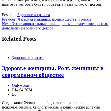
ищите те, которые будут процветать независимо от погоды..
Posted in
Здоровье и красота
Навигация
Previous:
Лазерная эпиляция. преимущества и риски
Next:
Эти очаровательные кашпо для тыкв станут прекрасным
по
дополнением осеннего декора
записям
Related Posts
Здоровье и красота
Здоровье женщины. Роль женщины в
современном обществе
Onlywomen
14.04.2024
0
Содержание Женщина и общество: социально-
психологические, биологические и клинические аспекты