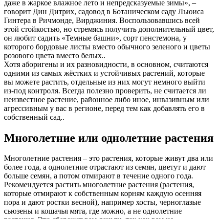
даже в жаркое влажное лето и непредсказуемые зимы», –
говорит Дин Дитрих, садовод в Ботаническом саду Льюиса
Гинтера в Ричмонде, Вирджиния. Воспользовавшись всей
этой стойкостью, но стремясь получить дополнительный цвет,
он любит садить «Темные башни», сорт пенстемона, у
которого бордовые листы вместо обычного зеленого и цветы
розового цвета вместо белых..
Хотя аборигены и их разновидности, в основном, считаются
одними из самых жёстких и устойчивых растений, которые
вы можете растить, отдельные из них могут немного выйти
из-под контроля. Всегда полезно проверить, не считается ли
неизвестное растение, районное либо иное, инвазивным или
агрессивным у вас в регионе, перед тем как добавлять его в
собственный сад..
Многолетние или однолетние растения
Многолетние растения – это растения, которые живут два или
более года, а однолетние отрастают из семян, цветут и дают
больше семян, а потом отмирают в течение одного года.
Рекомендуется растить многолетние растения (растения,
которые отмирают к собственным корням каждую осенняя
пора и дают ростки весной), например хосты, черноглазые
сьюзены и кошачья мята, где можно, а не однолетние