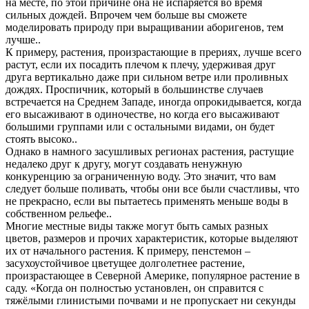
на месте, по этой причине она не испаряется во время
сильных дождей. Впрочем чем больше вы сможете
моделировать природу при выращивании аборигенов, тем
лучше..
К примеру, растения, произрастающие в прериях, лучше всего
растут, если их посадить плечом к плечу, удерживая друг
друга вертикально даже при сильном ветре или проливных
дождях. Проспичник, который в большинстве случаев
встречается на Среднем Западе, иногда опрокидывается, когда
его высаживают в одиночестве, но когда его высаживают
большими группами или с остальными видами, он будет
стоять высоко..
Однако в намного засушливых регионах растения, растущие
недалеко друг к другу, могут создавать ненужную
конкуренцию за ограниченную воду. Это значит, что вам
следует больше поливать, чтобы они все были счастливы, что
не прекрасно, если вы пытаетесь применять меньше воды в
собственном рельефе..
Многие местные виды также могут быть самых разных
цветов, размеров и прочих характеристик, которые выделяют
их от начального растения. К примеру, пенстемон –
засухоустойчивое цветущее долголетнее растение,
произрастающее в Северной Америке, популярное растение в
саду. «Когда он полностью установлен, он справится с
тяжёлыми глинистыми почвами и не пропускает ни секунды