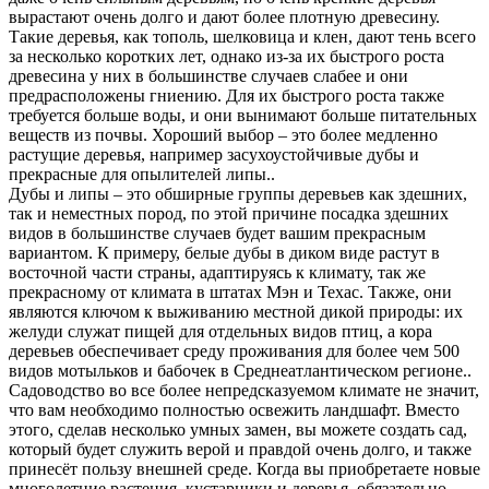
вырастают очень долго и дают более плотную древесину.
Такие деревья, как тополь, шелковица и клен, дают тень всего
за несколько коротких лет, однако из-за их быстрого роста
древесина у них в большинстве случаев слабее и они
предрасположены гниению. Для их быстрого роста также
требуется больше воды, и они вынимают больше питательных
веществ из почвы. Хороший выбор – это более медленно
растущие деревья, например засухоустойчивые дубы и
прекрасные для опылителей липы..
Дубы и липы – это обширные группы деревьев как здешних,
так и неместных пород, по этой причине посадка здешних
видов в большинстве случаев будет вашим прекрасным
вариантом. К примеру, белые дубы в диком виде растут в
восточной части страны, адаптируясь к климату, так же
прекрасному от климата в штатах Мэн и Техас. Также, они
являются ключом к выживанию местной дикой природы: их
желуди служат пищей для отдельных видов птиц, а кора
деревьев обеспечивает среду проживания для более чем 500
видов мотыльков и бабочек в Среднеатлантическом регионе..
Садоводство во все более непредсказуемом климате не значит,
что вам необходимо полностью освежить ландшафт. Вместо
этого, сделав несколько умных замен, вы можете создать сад,
который будет служить верой и правдой очень долго, и также
принесёт пользу внешней среде. Когда вы приобретаете новые
многолетние растения, кустарники и деревья, обязательно