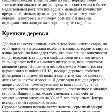
средиземноморья. Виды из данных мест нередко имеют
толстые или кожистые листы, ароматические смолы и более
медлительный рост, что приводит к меньшему количеству
вредителей, меньшему поливу и фактически отсутствию
обрезки. Некоторые, к примеру, розмарин и лаванда,
подпадают под данную категорию и даже съедобны..
Крепкие деревья
Деревья являются важным элементом большинства садов, по
этой причине вы должны подбирать виды, которые останутся
живы (особенно благодаря тому, что поваленные конечности
могут повредить ваш дом и сад). Деревья не только делают
тень и делают пейзаж намного интереснее, но и помогают
внешней среде. По данным лесной службы Министерства
фермерского хозяйства США, посадка деревьев поможет
фильтровать подземные воды и сделать лучше их качество,
делая меньше сток и эрозию. И даже одно или два дерева во
дворе способны помочь уменьшить ваш годовой счёт за
электрическую энергию; одно дерево, посаженное с западной
стороны Вашего дома, может уменьшить ваш счёт за
электрическую энергию на 3% за 5 лет, по данным Центра
исследований городских лесов..
Суровые условия погоды могут нанести серьезный ущерб
даже очень сильным деревьям, но очень крепкие деревья