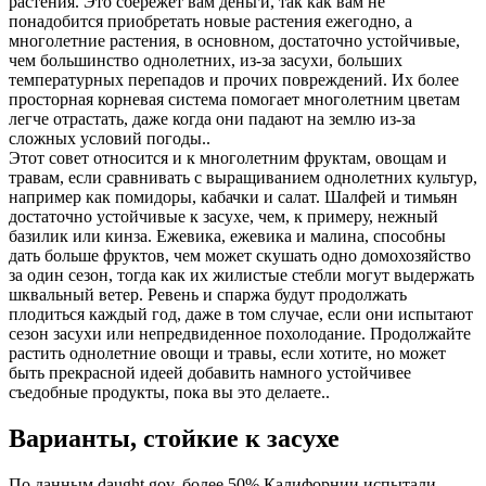
растения. Это сбережет вам деньги, так как вам не
понадобится приобретать новые растения ежегодно, а
многолетние растения, в основном, достаточно устойчивые,
чем большинство однолетних, из-за засухи, больших
температурных перепадов и прочих повреждений. Их более
просторная корневая система помогает многолетним цветам
легче отрастать, даже когда они падают на землю из-за
сложных условий погоды..
Этот совет относится и к многолетним фруктам, овощам и
травам, если сравнивать с выращиванием однолетних культур,
например как помидоры, кабачки и салат. Шалфей и тимьян
достаточно устойчивые к засухе, чем, к примеру, нежный
базилик или кинза. Ежевика, ежевика и малина, способны
дать больше фруктов, чем может скушать одно домохозяйство
за один сезон, тогда как их жилистые стебли могут выдержать
шквальный ветер. Ревень и спаржа будут продолжать
плодиться каждый год, даже в том случае, если они испытают
сезон засухи или непредвиденное похолодание. Продолжайте
растить однолетние овощи и травы, если хотите, но может
быть прекрасной идеей добавить намного устойчивее
съедобные продукты, пока вы это делаете..
Варианты, стойкие к засухе
По данным daught.gov, более 50% Калифорнии испытали