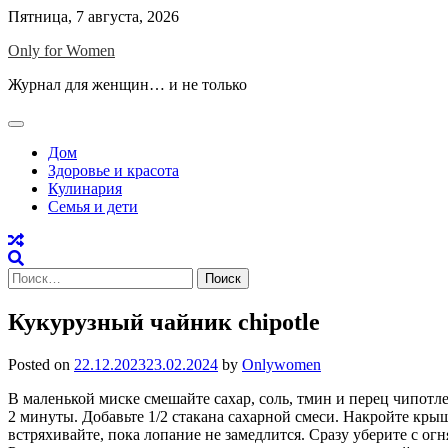
Skip
Пятница, 7 августа, 2026
to
Only for Women
content
Журнал для женщин… и не только
Дом
Здоровье и красота
Кулинария
Семья и дети
Найти:
Кукурузный чайник chipotle
Posted on
22.12.2023
23.02.2024
by
Onlywomen
В маленькой миске смешайте сахар, соль, тмин и перец чипотле
2 минуты. Добавьте 1/2 стакана сахарной смеси. Накройте крышк
встряхивайте, пока лопание не замедлится. Сразу уберите с ог