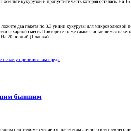
Посыпьте кукурузой и пропустите часть которая осталась. На 16
 ложите два пакета по 3,3 унции кукурузы для микроволновой печ
ми сахарной смеси. Повторите то же самое с оставшимся пакет
На 20 порций (1 чашка).
 не хочу причинять им вред»
нашим бывшим
 бывшим партнером» считается предметом личного внутреннего п