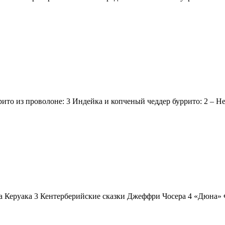
ито из проволоне: 3 Индейка и копченый чеддер буррито: 2 – Н
а Керуака 3 Кентерберийские сказки Джеффри Чосера 4 «Дюна»