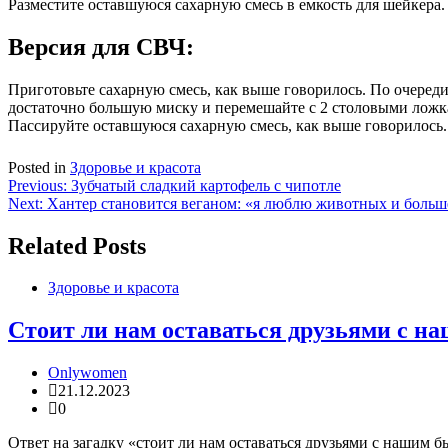
Разместите оставшуюся сахарную смесь в емкость для шейкера. 
Версия для СВЧ:
Приготовьте сахарную смесь, как выше говорилось. По очереди
достаточно большую миску и перемешайте с 2 столовыми ложка
Пассируйте оставшуюся сахарную смесь, как выше говорилось. 
Posted in
Здоровье и красота
Навигация
Previous:
Зубчатый сладкий картофель с чипотле
Next:
Хантер становится веганом: «я люблю животных и больше
по
записям
Related Posts
Здоровье и красота
Стоит ли нам оставаться друзьями с 
Onlywomen
21.12.2023
0
Ответ на загадку «стоит ли нам оставаться друзьями с нашим