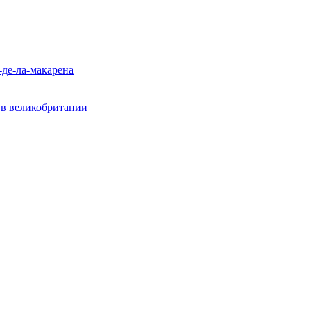
-де-ла-макарена
? в великобритании