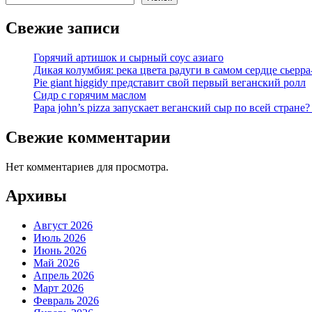
Свежие записи
Горячий артишок и сырный соус азиаго
Дикая колумбия: река цвета радуги в самом сердце сьерра
Pie giant higgidy представит свой первый веганский ролл
Сидр с горячим маслом
Papa john’s pizza запускает веганский сыр по всей стране
Свежие комментарии
Нет комментариев для просмотра.
Архивы
Август 2026
Июль 2026
Июнь 2026
Май 2026
Апрель 2026
Март 2026
Февраль 2026