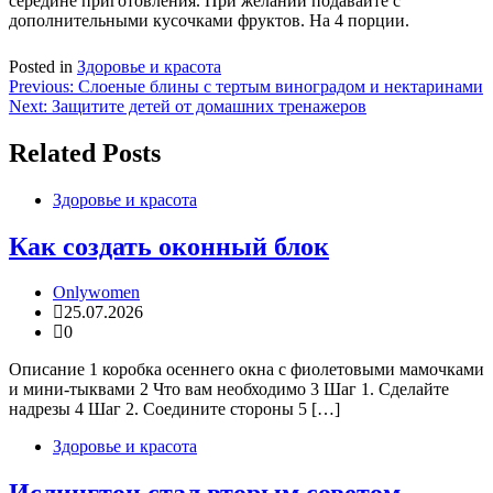
середине приготовления. При желании подавайте с
дополнительными кусочками фруктов. На 4 порции.
Posted in
Здоровье и красота
Навигация
Previous:
Слоеные блины с тертым виноградом и нектаринами
Next:
Защитите детей от домашних тренажеров
по
записям
Related Posts
Здоровье и красота
Как создать оконный блок
Onlywomen
25.07.2026
0
Описание 1 коробка осеннего окна с фиолетовыми мамочками
и мини-тыквами 2 Что вам необходимо 3 Шаг 1. Сделайте
надрезы 4 Шаг 2. Соедините стороны 5 […]
Здоровье и красота