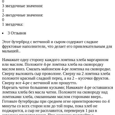
0
3 звездочные значения:
1
2-звездочные значения:
0
1 звездочка:
3 Отзывов
Этот бутерброд с ветчиной и сыром содержит сладкие
фруктовые наполнители, что делает его привлекательным для
малышей..
Намажьте одну сторону каждого ломтика хлеба маргарином
или маслом. Положите 4-ре ломтика хлеба на сковородку
маслом вниз. Смазать майонезом 4-ре ломтика на сковородке.
Сверху выложить сыр проволоне. Сверху на 2 ломтика хлеба
положите красный сладкий перец, а на 2 – кусочки фруктов.
Сверху все 4-ре с ветчиной или прошутто.
Нарезать чатни большими кусками; Намажьте 4-ре оставшихся
ломтика хлеба без масла чатни. Положите на сковороду над
ломтиками хлеба, смазанными маслом сторонами вверх..
Готовьте бутерброды при среднем огне ориентировочно по 4
минуты со всех сторон или до той поры, пока хлеб не
поджарится, а сыр не расплавится, перевернув 1 раз в